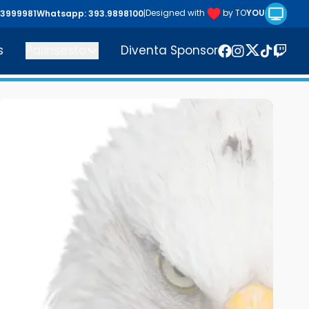
Riproduc
Designed with
by TO
YOU
43999981
Whatsapp: 393.9898100
|
s
Palinsesto
Diventa Sponsor
Twitter
Facebook
Instagram
TikTok
Twitc