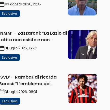
problema, la chiave sono
03 agosto 2026, 12:35
Flaminio e politica. La
Esclusive
protesta e gli interessi dei
fondi” (AUDIO)
‘NMM’ – Zazzaroni: “La Lazio di
Lotito non esiste e non
funziona più. E’ ora di lasciare,
31 luglio 2026, 16:24
ma lui non ascolta.
Esclusive
Pignataro? Ho verificato…”
(AUDIO)
‘SVB’ – Rambaudi ricorda
Baresi: “L’emblema del
difensore moderno completo.
31 luglio 2026, 08:31
Lui è il Milan” (AUDIO)
Esclusive