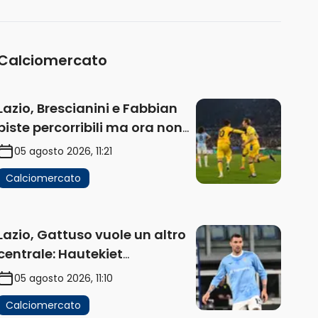
Calciomercato
Lazio, Brescianini e Fabbian
piste percorribili ma ora non
sono la priorità
05 agosto 2026, 11:21
Calciomercato
Lazio, Gattuso vuole un altro
centrale: Hautekiet
operazione difficile.
05 agosto 2026, 11:10
Domenica la deadline per
Calciomercato
Romagnoli