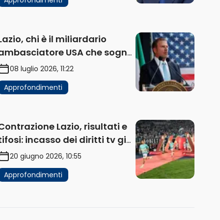
Lazio, chi è il miliardario
ambasciatore USA che sogna
di acquistare un club in Italia
08 luglio 2026, 11:22
Approfondimenti
Contrazione Lazio, risultati e
tifosi: incasso dei diritti tv già
in flessione
20 giugno 2026, 10:55
Approfondimenti