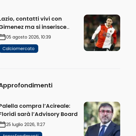
Lazio, contatti vivi con
Gimenez ma si inserisce
anche il Porto. Sullo sfondo
05 agosto 2026, 10:39
Ivanovic e Pinamonti
Calciomercato
Approfondimenti
Palella compra l’Acireale:
Floridi sarà l’Advisory Board
25 luglio 2026, 11:27
Approfondimenti