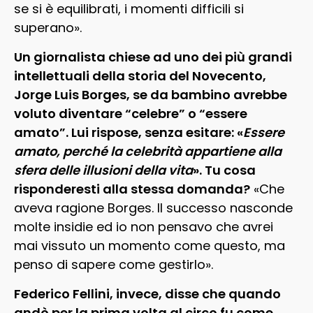
se si è equilibrati, i momenti difficili si
superano».
Un giornalista chiese ad uno dei più grandi
intellettuali della storia del Novecento,
Jorge Luis Borges, se da bambino avrebbe
voluto diventare “celebre” o “essere
amato”. Lui rispose, senza esitare: «
Essere
amato, perché la celebrità appartiene alla
sfera delle illusioni della vita
». Tu cosa
risponderesti alla stessa domanda?
«Che
aveva ragione Borges. Il successo nasconde
molte insidie ed io non pensavo che avrei
mai vissuto un momento come questo, ma
penso di sapere come gestirlo».
Federico Fellini, invece, disse che quando
andò per la prima volta al circo fu come