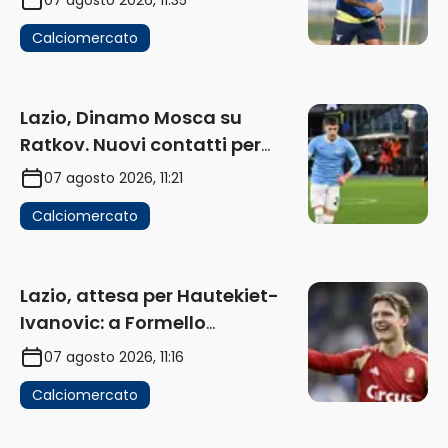
Calciomercato
Lazio, Dinamo Mosca su
Ratkov. Nuovi contatti per
Pinamonti
07 agosto 2026, 11:21
Calciomercato
Lazio, attesa per Hautekiet-
Ivanovic: a Formello
attendono risposte
07 agosto 2026, 11:16
Calciomercato