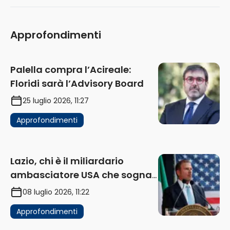
Approfondimenti
Palella compra l’Acireale:
Floridi sarà l’Advisory Board
25 luglio 2026, 11:27
Approfondimenti
Lazio, chi è il miliardario
ambasciatore USA che sogna
di acquistare un club in Italia
08 luglio 2026, 11:22
Approfondimenti