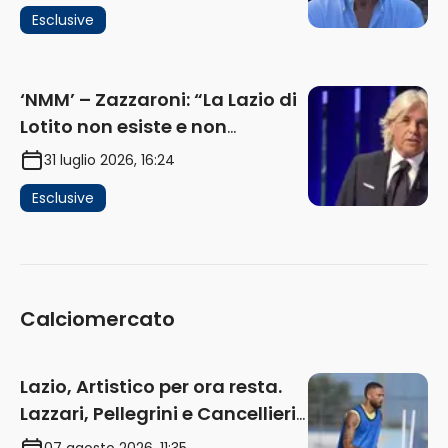
Flaminio e politica. La protesta
Esclusive
e gli interessi dei fondi”
(AUDIO)
‘NMM’ – Zazzaroni: “La Lazio di
Lotito non esiste e non
funziona più. E’ ora di lasciare,
31 luglio 2026, 16:24
ma lui non ascolta. Pignataro?
Esclusive
Ho verificato…” (AUDIO)
Calciomercato
Lazio, Artistico per ora resta.
Lazzari, Pellegrini e Cancellieri
in uscita
07 agosto 2026, 11:35