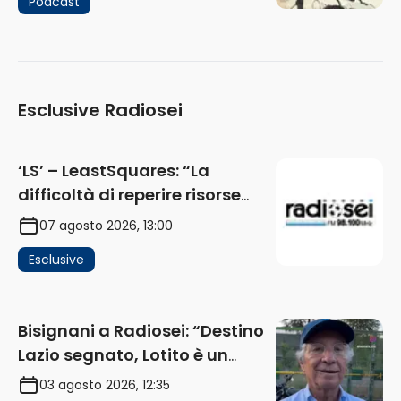
Podcast
Esclusive Radiosei
‘LS’ – LeastSquares: “La
difficoltà di reperire risorse
impatta sul mercato. Senza
07 agosto 2026, 13:00
investimenti non arrivano i
Esclusive
ricavi” (AUDIO)
Bisignani a Radiosei: “Destino
Lazio segnato, Lotito è un
problema, la chiave sono
03 agosto 2026, 12:35