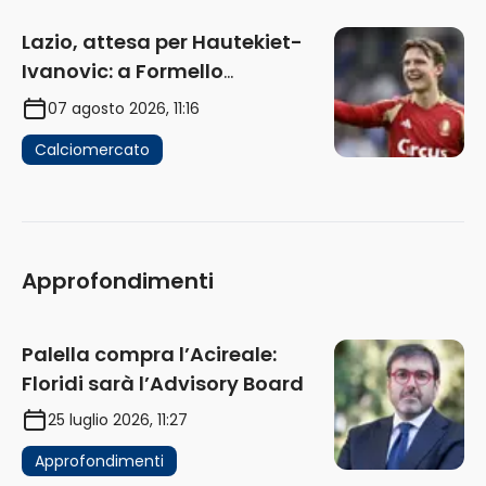
Lazio, attesa per Hautekiet-
Ivanovic: a Formello
attendono risposte
07 agosto 2026, 11:16
Calciomercato
Approfondimenti
Palella compra l’Acireale:
Floridi sarà l’Advisory Board
25 luglio 2026, 11:27
Approfondimenti