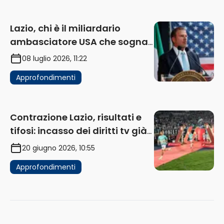
Lazio, chi è il miliardario
ambasciatore USA che sogna
di acquistare un club in Italia
08 luglio 2026, 11:22
Approfondimenti
Contrazione Lazio, risultati e
tifosi: incasso dei diritti tv già
in flessione
20 giugno 2026, 10:55
Approfondimenti