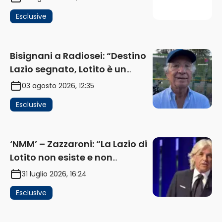
investimenti non arrivano i
Esclusive
ricavi” (AUDIO)
Bisignani a Radiosei: “Destino
Lazio segnato, Lotito è un
problema, la chiave sono
03 agosto 2026, 12:35
Flaminio e politica. La protesta
Esclusive
e gli interessi dei fondi”
(AUDIO)
‘NMM’ – Zazzaroni: “La Lazio di
Lotito non esiste e non
funziona più. E’ ora di lasciare,
31 luglio 2026, 16:24
ma lui non ascolta. Pignataro?
Esclusive
Ho verificato…” (AUDIO)