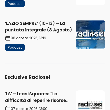
Podcast
‘LAZIO SEMPRE’ (10-13) – La
puntata integrale (8 Agosto)
08 agosto 2026, 13:19
Podcast
Esclusive Radiosei
‘LS’ – LeastSquares: “La
difficoltà di reperire risorse
impatta sul mercato. Senza
07 agosto 2026, 13:00