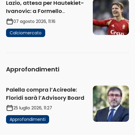
Lazio, attesa per Hautekiet-
Ivanovic: a Formello
attendono risposte
07 agosto 2026, 11:16
Calciomercato
Approfondimenti
Palella compra l’Acireale:
Floridi sarà l’Advisory Board
25 luglio 2026, 11:27
Approfondimenti