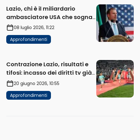
Lazio, chi è il miliardario
ambasciatore USA che sogna
di acquistare un club in Italia
08 luglio 2026, 11:22
Approfondimenti
Contrazione Lazio, risultati e
tifosi: incasso dei diritti tv già
in flessione
20 giugno 2026, 10:55
Approfondimenti