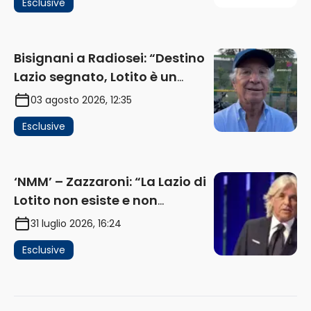
Esclusive
ricavi” (AUDIO)
Bisignani a Radiosei: “Destino
Lazio segnato, Lotito è un
problema, la chiave sono
03 agosto 2026, 12:35
Flaminio e politica. La protesta
Esclusive
e gli interessi dei fondi”
(AUDIO)
‘NMM’ – Zazzaroni: “La Lazio di
Lotito non esiste e non
funziona più. E’ ora di lasciare,
31 luglio 2026, 16:24
ma lui non ascolta. Pignataro?
Esclusive
Ho verificato…” (AUDIO)