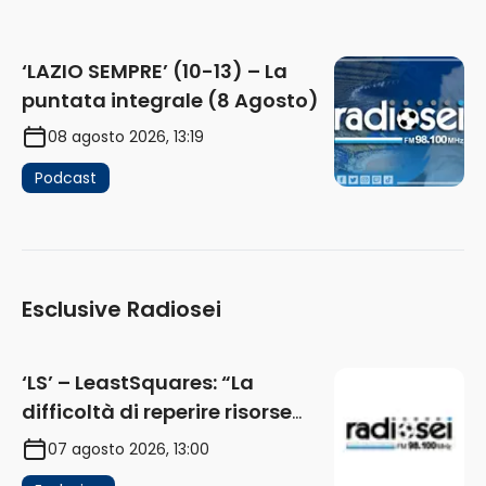
‘LAZIO SEMPRE’ (10-13) – La
puntata integrale (8 Agosto)
08 agosto 2026, 13:19
Podcast
Esclusive Radiosei
‘LS’ – LeastSquares: “La
difficoltà di reperire risorse
impatta sul mercato. Senza
07 agosto 2026, 13:00
investimenti non arrivano i