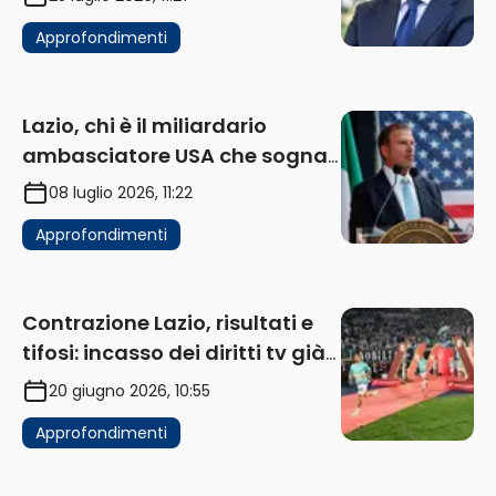
Approfondimenti
Lazio, chi è il miliardario
ambasciatore USA che sogna
di acquistare un club in Italia
08 luglio 2026, 11:22
Approfondimenti
Contrazione Lazio, risultati e
tifosi: incasso dei diritti tv già
in flessione
20 giugno 2026, 10:55
Approfondimenti