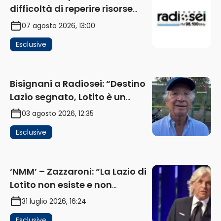
difficoltà di reperire risorse
impatta sul mercato. Senza
07 agosto 2026, 13:00
investimenti non arrivano i
Esclusive
ricavi” (AUDIO)
Bisignani a Radiosei: “Destino
Lazio segnato, Lotito è un
problema, la chiave sono
03 agosto 2026, 12:35
Flaminio e politica. La protesta
Esclusive
e gli interessi dei fondi”
(AUDIO)
‘NMM’ – Zazzaroni: “La Lazio di
Lotito non esiste e non
funziona più. E’ ora di lasciare,
31 luglio 2026, 16:24
ma lui non ascolta. Pignataro?
Esclusive