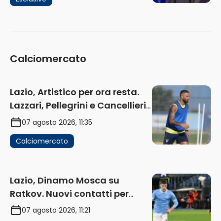
Ho verificato…” (AUDIO)
Calciomercato
Lazio, Artistico per ora resta.
Lazzari, Pellegrini e Cancellieri
in uscita
07 agosto 2026, 11:35
Calciomercato
Lazio, Dinamo Mosca su
Ratkov. Nuovi contatti per
Pinamonti
07 agosto 2026, 11:21