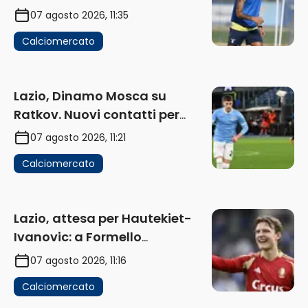
in uscita
07 agosto 2026, 11:35
Calciomercato
Lazio, Dinamo Mosca su
Ratkov. Nuovi contatti per
Pinamonti
07 agosto 2026, 11:21
Calciomercato
Lazio, attesa per Hautekiet-
Ivanovic: a Formello
attendono risposte
07 agosto 2026, 11:16
Calciomercato