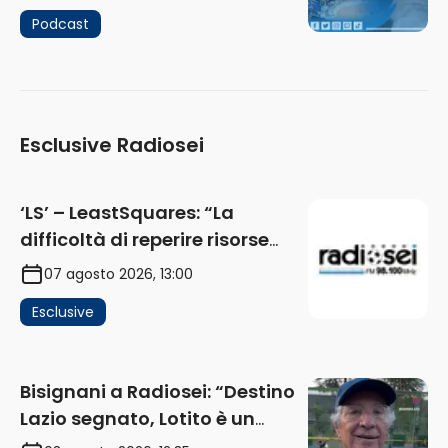
Podcast
Esclusive Radiosei
‘LS’ – LeastSquares: “La
difficoltà di reperire risorse
impatta sul mercato. Senza
07 agosto 2026, 13:00
investimenti non arrivano i
Esclusive
ricavi” (AUDIO)
Bisignani a Radiosei: “Destino
Lazio segnato, Lotito è un
problema, la chiave sono