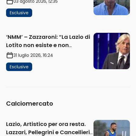
03 agosto 2026, 12:35
Flaminio e politica. La protesta
Esclusive
e gli interessi dei fondi”
(AUDIO)
‘NMM’ – Zazzaroni: “La Lazio di
Lotito non esiste e non
funziona più. E’ ora di lasciare,
31 luglio 2026, 16:24
ma lui non ascolta. Pignataro?
Esclusive
Ho verificato…” (AUDIO)
Calciomercato
Lazio, Artistico per ora resta.
Lazzari, Pellegrini e Cancellieri