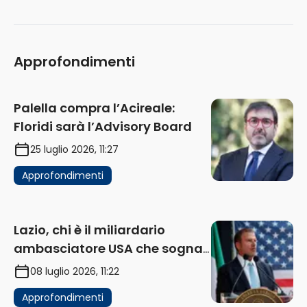
Approfondimenti
Palella compra l’Acireale:
Floridi sarà l’Advisory Board
25 luglio 2026, 11:27
Approfondimenti
Lazio, chi è il miliardario
ambasciatore USA che sogna
di acquistare un club in Italia
08 luglio 2026, 11:22
Approfondimenti