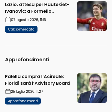
Lazio, attesa per Hautekiet-
Ivanovic: a Formello
attendono risposte
07 agosto 2026, 11:16
Calciomercato
Approfondimenti
Palella compra l’Acireale:
Floridi sarà l’Advisory Board
25 luglio 2026, 11:27
Approfondimenti