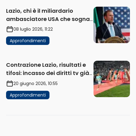
Lazio, chi è il miliardario
ambasciatore USA che sogna
di acquistare un club in Italia
08 luglio 2026, 11:22
Approfondimenti
Contrazione Lazio, risultati e
tifosi: incasso dei diritti tv già
in flessione
20 giugno 2026, 10:55
Approfondimenti