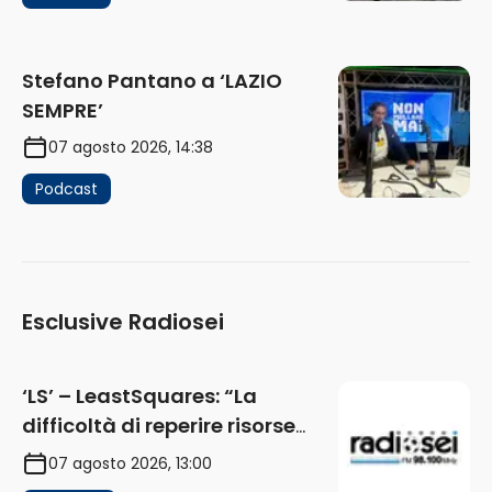
Stefano Pantano a ‘LAZIO
SEMPRE’
07 agosto 2026, 14:38
Podcast
Esclusive Radiosei
‘LS’ – LeastSquares: “La
difficoltà di reperire risorse
impatta sul mercato. Senza
07 agosto 2026, 13:00
investimenti non arrivano i