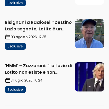
Esclusive
ricavi” (AUDIO)
Bisignani a Radiosei: “Destino
Lazio segnato, Lotito è un
problema, la chiave sono
03 agosto 2026, 12:35
Flaminio e politica. La protesta
Esclusive
e gli interessi dei fondi”
(AUDIO)
‘NMM’ – Zazzaroni: “La Lazio di
Lotito non esiste e non
funziona più. E’ ora di lasciare,
31 luglio 2026, 16:24
ma lui non ascolta. Pignataro?
Esclusive
Ho verificato…” (AUDIO)