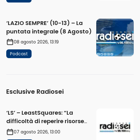
‘LAZIO SEMPRE’ (10-13) – La
puntata integrale (8 Agosto)
08 agosto 2026, 13:19
Podcast
Esclusive Radiosei
‘LS’ – LeastSquares: “La
difficoltà di reperire risorse
impatta sul mercato. Senza
07 agosto 2026, 13:00
investimenti non arrivano i