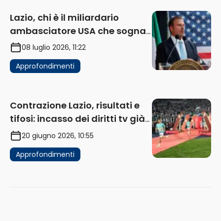
Lazio, chi è il miliardario
ambasciatore USA che sogna
di acquistare un club in Italia
08 luglio 2026, 11:22
Approfondimenti
Contrazione Lazio, risultati e
tifosi: incasso dei diritti tv già
in flessione
20 giugno 2026, 10:55
Approfondimenti