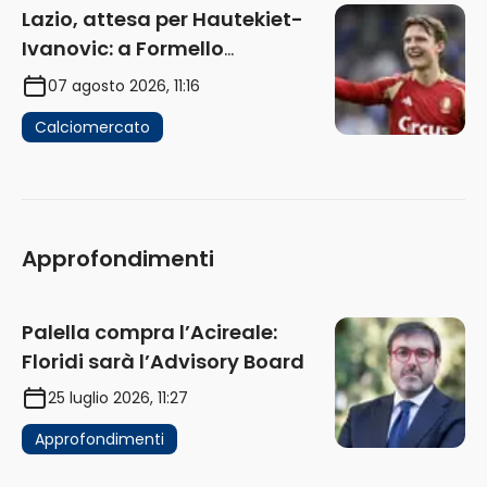
Lazio, attesa per Hautekiet-
Ivanovic: a Formello
attendono risposte
07 agosto 2026, 11:16
Calciomercato
Approfondimenti
Palella compra l’Acireale:
Floridi sarà l’Advisory Board
25 luglio 2026, 11:27
Approfondimenti