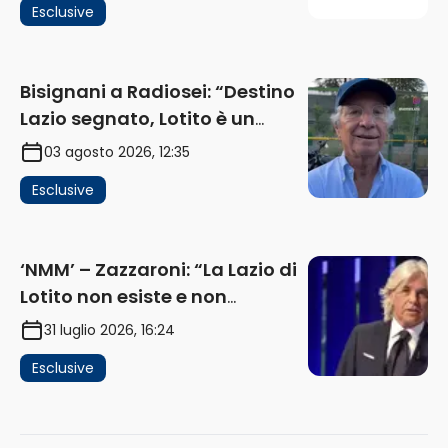
Esclusive
ricavi” (AUDIO)
Bisignani a Radiosei: “Destino
Lazio segnato, Lotito è un
problema, la chiave sono
03 agosto 2026, 12:35
Flaminio e politica. La protesta
Esclusive
e gli interessi dei fondi”
(AUDIO)
‘NMM’ – Zazzaroni: “La Lazio di
Lotito non esiste e non
funziona più. E’ ora di lasciare,
31 luglio 2026, 16:24
ma lui non ascolta. Pignataro?
Esclusive
Ho verificato…” (AUDIO)