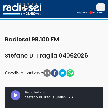
Apri i
Designed with
by TO
YOU
Radiosei 98.100 FM
Radiosei 98.100 FM
Stefano Di Traglia 04062026
Condividi l'articolo