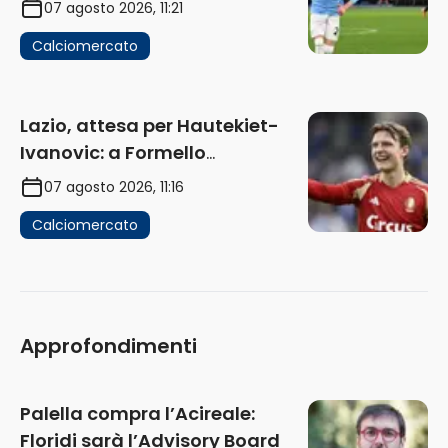
Pinamonti
07 agosto 2026, 11:21
Calciomercato
Lazio, attesa per Hautekiet-
Ivanovic: a Formello
attendono risposte
07 agosto 2026, 11:16
Calciomercato
Approfondimenti
Palella compra l’Acireale:
Floridi sarà l’Advisory Board