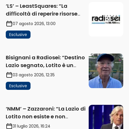
‘LS’ – LeastSquares: “La
difficoltà di reperire risorse
impatta sul mercato. Senza
07 agosto 2026, 13:00
investimenti non arrivano i
Esclusive
ricavi” (AUDIO)
Bisignani a Radiosei: “Destino
Lazio segnato, Lotito è un
problema, la chiave sono
03 agosto 2026, 12:35
Flaminio e politica. La protesta
Esclusive
e gli interessi dei fondi”
(AUDIO)
‘NMM’ – Zazzaroni: “La Lazio di
Lotito non esiste e non
funziona più. E’ ora di lasciare,
31 luglio 2026, 16:24