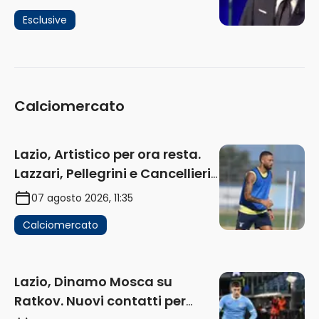
ma lui non ascolta. Pignataro?
Esclusive
Ho verificato…” (AUDIO)
Calciomercato
Lazio, Artistico per ora resta.
Lazzari, Pellegrini e Cancellieri
in uscita
07 agosto 2026, 11:35
Calciomercato
Lazio, Dinamo Mosca su
Ratkov. Nuovi contatti per