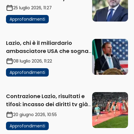
25 luglio 2026, 11:27
Approfondimenti
Lazio, chi è il miliardario
ambasciatore USA che sogna
di acquistare un club in Italia
08 luglio 2026, 11:22
Approfondimenti
Contrazione Lazio, risultati e
tifosi: incasso dei diritti tv già
in flessione
20 giugno 2026, 10:55
Approfondimenti