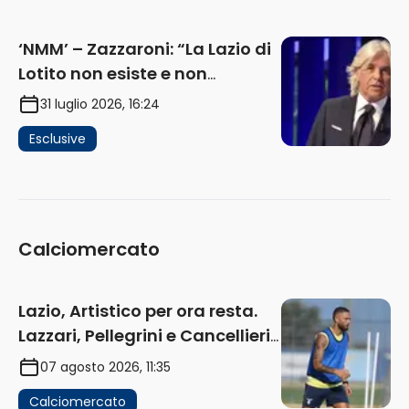
(AUDIO)
‘NMM’ – Zazzaroni: “La Lazio di
Lotito non esiste e non
funziona più. E’ ora di lasciare,
31 luglio 2026, 16:24
ma lui non ascolta. Pignataro?
Esclusive
Ho verificato…” (AUDIO)
Calciomercato
Lazio, Artistico per ora resta.
Lazzari, Pellegrini e Cancellieri
in uscita
07 agosto 2026, 11:35
Calciomercato