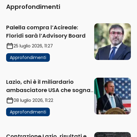
Approfondimenti
Palella compra l’Acireale:
Floridi sarà l’Advisory Board
25 luglio 2026, 11:27
Approfondimenti
Lazio, chi è il miliardario
ambasciatore USA che sogna
di acquistare un club in Italia
08 luglio 2026, 11:22
Approfondimenti
Contrazione Lazio, risultati e