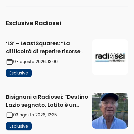
Esclusive Radiosei
‘LS’ – LeastSquares: “La
difficoltà di reperire risorse
impatta sul mercato. Senza
07 agosto 2026, 13:00
investimenti non arrivano i
Esclusive
ricavi” (AUDIO)
Bisignani a Radiosei: “Destino
Lazio segnato, Lotito è un
problema, la chiave sono
03 agosto 2026, 12:35
Flaminio e politica. La protesta
Esclusive
e gli interessi dei fondi”