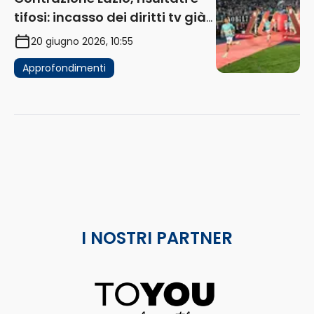
tifosi: incasso dei diritti tv già
in flessione
20 giugno 2026, 10:55
Approfondimenti
I NOSTRI PARTNER