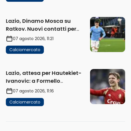
Lazio, Dinamo Mosca su
Ratkov. Nuovi contatti per
Pinamonti
07 agosto 2026, 11:21
Calciomercato
Lazio, attesa per Hautekiet-
Ivanovic: a Formello
attendono risposte
07 agosto 2026, 11:16
Calciomercato