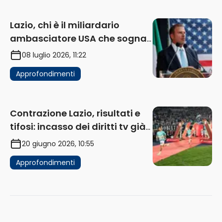
Lazio, chi è il miliardario
ambasciatore USA che sogna
di acquistare un club in Italia
08 luglio 2026, 11:22
Approfondimenti
Contrazione Lazio, risultati e
tifosi: incasso dei diritti tv già
in flessione
20 giugno 2026, 10:55
Approfondimenti