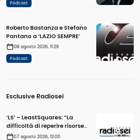
Podcast
Roberto Bastanza e Stefano
Pantano a ‘LAZIO SEMPRE’
08 agosto 2026, 11:29
Podcast
Esclusive Radiosei
‘LS’ – LeastSquares: “La
difficoltà di reperire risorse
impatta sul mercato. Senza
07 agosto 2026, 13:00