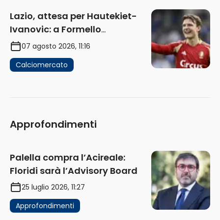
Lazio, attesa per Hautekiet-
Ivanovic: a Formello
attendono risposte
07 agosto 2026, 11:16
Calciomercato
Approfondimenti
Palella compra l’Acireale:
Floridi sarà l’Advisory Board
25 luglio 2026, 11:27
Approfondimenti