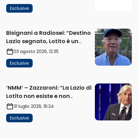
investimenti non arrivano i
Esclusive
ricavi” (AUDIO)
Bisignani a Radiosei: “Destino
Lazio segnato, Lotito è un
problema, la chiave sono
03 agosto 2026, 12:35
Flaminio e politica. La protesta
Esclusive
e gli interessi dei fondi”
(AUDIO)
‘NMM’ – Zazzaroni: “La Lazio di
Lotito non esiste e non
funziona più. E’ ora di lasciare,
31 luglio 2026, 16:24
ma lui non ascolta. Pignataro?
Esclusive
Ho verificato…” (AUDIO)