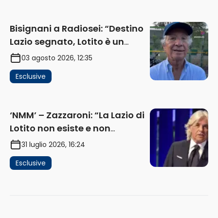
Bisignani a Radiosei: “Destino
Lazio segnato, Lotito è un
problema, la chiave sono
03 agosto 2026, 12:35
Flaminio e politica. La protesta
Esclusive
e gli interessi dei fondi”
(AUDIO)
‘NMM’ – Zazzaroni: “La Lazio di
Lotito non esiste e non
funziona più. E’ ora di lasciare,
31 luglio 2026, 16:24
ma lui non ascolta. Pignataro?
Esclusive
Ho verificato…” (AUDIO)