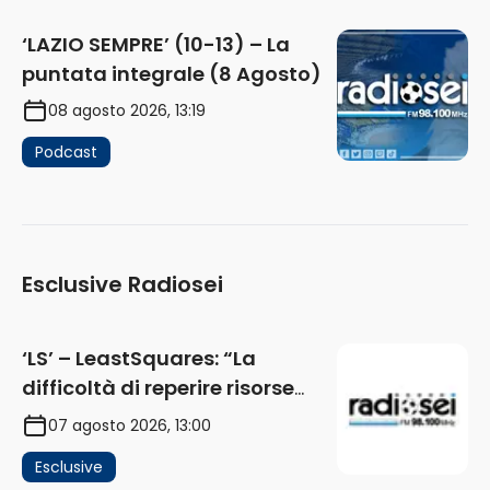
‘LAZIO SEMPRE’ (10-13) – La
puntata integrale (8 Agosto)
08 agosto 2026, 13:19
Podcast
Esclusive Radiosei
‘LS’ – LeastSquares: “La
difficoltà di reperire risorse
impatta sul mercato. Senza
07 agosto 2026, 13:00
investimenti non arrivano i
Esclusive
ricavi” (AUDIO)