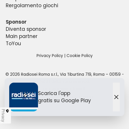
anche delle altre sezioni della Polisportiva Lazio,
trasmettere i suoi programmi anche al di fuori
Rergolamento giochi
a partire dalle 6:00 del mattino sino alle 24:00
della propria sede.
per un totale di 18 ore di diretta quotidiana.
Sponsor
Diventa sponsor
Main partner
ToYou
Privacy Policy
|
Cookie Policy
©
2026
Radiosei Roma s.r.l.
,
Via Tiburtina 719, Roma – 00159
-
Tutti i diritti sono riservati.
redazione@radiosei.it
Scarica l'app
Designed with
by TO
YOU
gratis
su Google Play
Chiu
Privacy