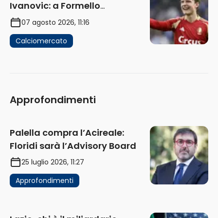
Ivanovic: a Formello
attendono risposte
07 agosto 2026, 11:16
Calciomercato
Approfondimenti
Palella compra l’Acireale:
Floridi sarà l’Advisory Board
25 luglio 2026, 11:27
Approfondimenti