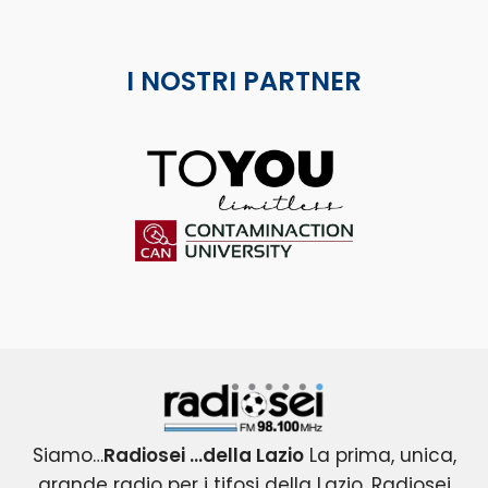
I NOSTRI PARTNER
ToYou
Contaminaction Universit
Radiosei 98.100 FM
Siamo…
Radiosei …della Lazio
La prima, unica,
grande radio per i tifosi della Lazio. Radiosei