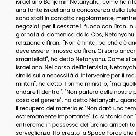
israeliano Benjamin Netanyahu, come ha rifer
una fonte israeliana a conoscenza della tel
sono stati in contatto regolarmente, mentre g
negoziati per il cessate il fuoco con l'Iran. I
giornata di domenica dalla Cbs, Netanyahu h
relazione all'Iran. "Non è finita, perché c'è 
deve essere rimosso dall'Iran. Ci sono ancor
smantellati", ha detto Netanyahu. Come si pro
israeliano. Nel corso dell'intervista, Netan
simile sulla necessità di intervenire per il re
militari", ha detto il primo ministro, "ma que
andare lì dentro'". "Non parlerò delle nostre po
cosa del genere", ha detto Netanyahu quando 
il recupero del materiale: "Non darò una te
estremamente importante". La sintonia con T
entreremo in possesso dell'uranio arricchito
sorveglianza. Ho creato la Space Force che