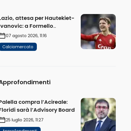
Lazio, attesa per Hautekiet-
Ivanovic: a Formello
attendono risposte
07 agosto 2026, 11:16
Calciomercato
Approfondimenti
Palella compra l’Acireale:
Floridi sarà l’Advisory Board
25 luglio 2026, 11:27
Approfondimenti