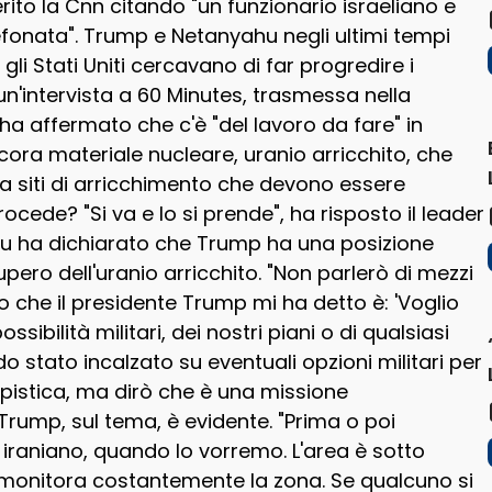
ito la Cnn citando "un funzionario israeliano e
efonata". Trump e Netanyahu negli ultimi tempi
li Stati Uniti cercavano di far progredire i
n un'intervista a 60 Minutes, trasmessa nella
a affermato che c'è "del lavoro da fare" in
ancora materiale nucleare, uranio arricchito, che
a siti di arricchimento che devono essere
cede? "Si va e lo si prende", ha risposto il leader
yahu ha dichiarato che Trump ha una posizione
cupero dell'uranio arricchito. "Non parlerò di mezzi
llo che il presidente Trump mi ha detto è: 'Voglio
ssibilità militari, dei nostri piani o di qualsiasi
stato incalzato su eventuali opzioni militari per
mpistica, ma dirò che è una missione
rump, sul tema, è evidente. "Prima o poi
 iraniano, quando lo vorremo. L'area è sotto
 monitora costantemente la zona. Se qualcuno si