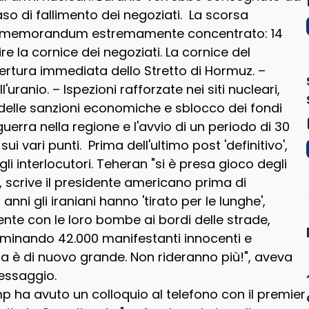
o di fallimento dei negoziati. La scorsa
 un memorandum estremamente concentrato: 14
re la cornice dei negoziati. La cornice del
rtura immediata dello Stretto di Hormuz. –
'uranio. – Ispezioni rafforzate nei siti nucleari,
e delle sanzioni economiche e sblocco dei fondi
guerra nella regione e l'avvio di un periodo di 30
i vari punti. Prima dell'ultimo post 'definitivo',
 interlocutori. Teheran "si è presa gioco degli
", scrive il presidente americano prima di
 anni gli iraniani hanno 'tirato per le lunghe',
nte con le loro bombe ai bordi delle strade,
minando 42.000 manifestanti innocenti e
ra è di nuovo grande. Non rideranno più!", aveva
messaggio.
mp ha avuto un colloquio al telefono con il premier