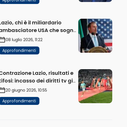
Lazio, chi è il miliardario
ambasciatore USA che sogna
di acquistare un club in Italia
08 luglio 2026, 11:22
Approfondimenti
Contrazione Lazio, risultati e
tifosi: incasso dei diritti tv già
in flessione
20 giugno 2026, 10:55
Approfondimenti