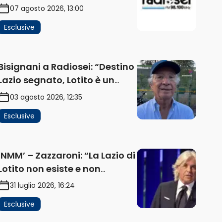
impatta sul mercato. Senza
07 agosto 2026, 13:00
investimenti non arrivano i
Esclusive
ricavi” (AUDIO)
Bisignani a Radiosei: “Destino
Lazio segnato, Lotito è un
problema, la chiave sono
03 agosto 2026, 12:35
Flaminio e politica. La
Esclusive
protesta e gli interessi dei
fondi” (AUDIO)
‘NMM’ – Zazzaroni: “La Lazio di
Lotito non esiste e non
funziona più. E’ ora di lasciare,
31 luglio 2026, 16:24
ma lui non ascolta.
Esclusive
Pignataro? Ho verificato…”