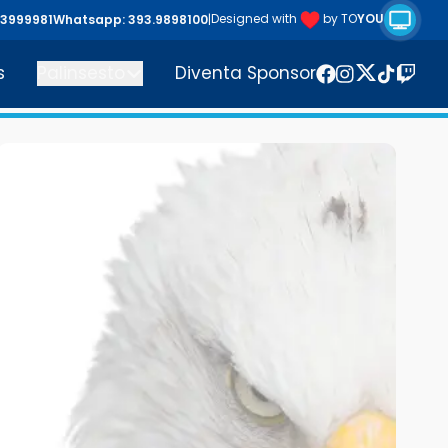
Riproduc
Designed with
by TO
YOU
43999981
Whatsapp: 393.9898100
|
s
Palinsesto
Diventa Sponsor
Twitter
Facebook
Instagram
TikTok
Twitc