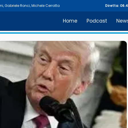
mi
,
Gabriele Ronci
,
Michele Cerrotta
Diretta: 06.
Home
Podcast
New