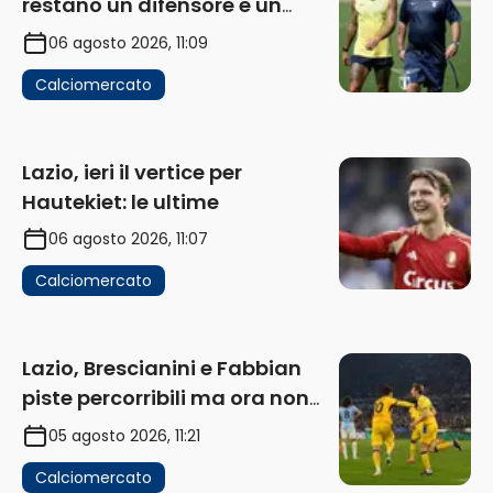
restano un difensore e un
centravanti: proposto Esposito
06 agosto 2026, 11:09
Calciomercato
Lazio, ieri il vertice per
Hautekiet: le ultime
06 agosto 2026, 11:07
Calciomercato
Lazio, Brescianini e Fabbian
piste percorribili ma ora non
sono la priorità
05 agosto 2026, 11:21
Calciomercato