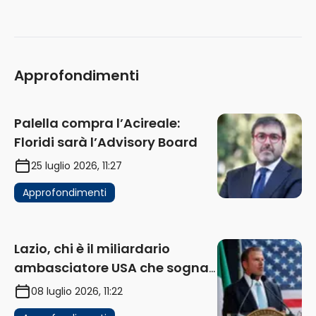
Approfondimenti
Palella compra l’Acireale:
Floridi sarà l’Advisory Board
25 luglio 2026, 11:27
Approfondimenti
Lazio, chi è il miliardario
ambasciatore USA che sogna
di acquistare un club in Italia
08 luglio 2026, 11:22