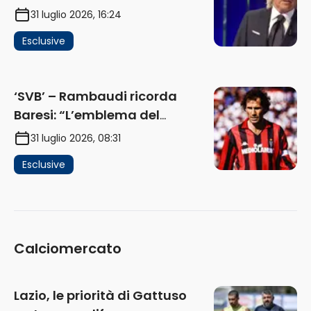
funziona più. E’ ora di lasciare,
31 luglio 2026, 16:24
ma lui non ascolta. Pignataro?
Esclusive
Ho verificato…” (AUDIO)
‘SVB’ – Rambaudi ricorda
Baresi: “L’emblema del
difensore moderno completo.
31 luglio 2026, 08:31
Lui è il Milan” (AUDIO)
Esclusive
Calciomercato
Lazio, le priorità di Gattuso