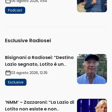
06 agosto 2026, 11:54
Podcast
Esclusive Radiosei
Bisignani a Radiosei: “Destino
Lazio segnato, Lotito è un
problema, la chiave sono
03 agosto 2026, 12:35
Flaminio e politica. La protesta
Esclusive
e gli interessi dei fondi”
(AUDIO)
‘NMM’ – Zazzaroni: “La Lazio di
Lotito non esiste e non