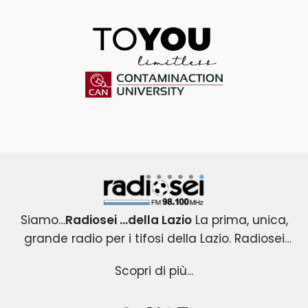
ToYou
Contaminaction Universit
Radiosei 98.100 FM
Siamo…
Radiosei …della Lazio
La prima, unica,
grande radio per i tifosi della Lazio. Radiosei
Radiosei …della Lazio
nasce nel 2004 per i tifosi biancocelesti e
: un progetto esclusivo e
Scopri di più...
originale, che copre tutti gli eventi agonistici del
diventa immediatamente la loro VOCE.
mondo Lazio .Una radio attenta all’informazione
Radiosei …della Lazio
racconta la passione ,la