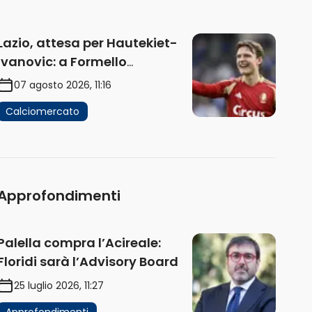
Lazio, attesa per Hautekiet-
Ivanovic: a Formello
attendono risposte
07 agosto 2026, 11:16
Calciomercato
Approfondimenti
Palella compra l’Acireale:
Floridi sarà l’Advisory Board
25 luglio 2026, 11:27
Approfondimenti