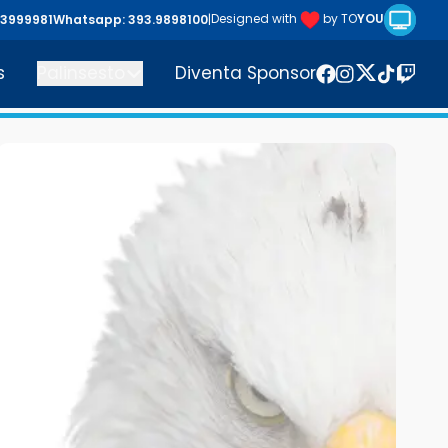
Riproduc
Designed with
by TO
YOU
43999981
Whatsapp: 393.9898100
|
s
Palinsesto
Diventa Sponsor
Twitter
Facebook
Instagram
TikTok
Twitc