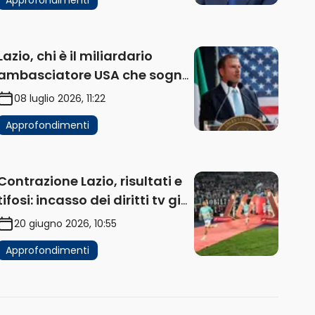
Lazio, chi è il miliardario
ambasciatore USA che sogna
di acquistare un club in Italia
08 luglio 2026, 11:22
Approfondimenti
Contrazione Lazio, risultati e
tifosi: incasso dei diritti tv già
in flessione
20 giugno 2026, 10:55
Approfondimenti