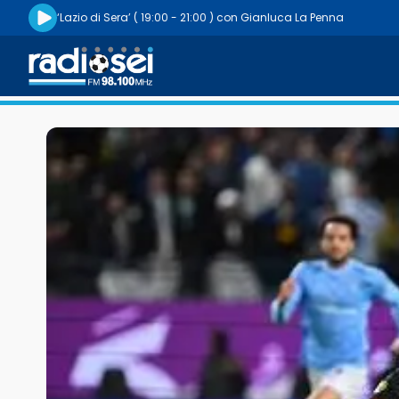
Riproduci la radio live
‘Lazio di Sera’
( 19:00 - 21:00 )
con
Gianluca La Penna
Radiosei 98.100 FM