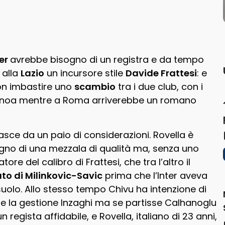
ter
avrebbe bisogno di un registra e da tempo
 alla
Lazio
un incursore stile
Davide Frattesi
: e
non imbastire uno
scambio
tra i due club, con i
Genoa mentre a Roma arriverebbe un romano
asce da un paio di considerazioni. Rovella è
ogno di una mezzala di qualità ma, senza uno
e del calibro di Frattesi, che tra l’altro il
to di Milinkovic-Savic
prima che l’Inter aveva
ssuolo. Allo stesso tempo Chivu ha intenzione di
e la gestione Inzaghi ma se partisse Calhanoglu
 regista affidabile, e Rovella, italiano di 23 anni,