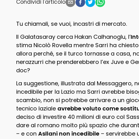
Condividi l'articolo
Tu chiamali, se vuoi, incastri di mercato.
Il Galatasaray cerca Hakan Calhanoglu, l’
In
stima Nicolò Rovella mentre Sarri ha chiesto
allora perché, se il turco tornasse a casa, 
nerazzurri che prenderebbero l’ex Juve e 
doc?
La suggestione, illustrata dal Messaggero, n
incedibile per la Lazio ma Sarri avrebbe bis
scambio, non si potrebbe arrivare a un giocator
tecnico laziale
avrebbe voluto come sostitu
deciso di investire 40 milioni di euro col Sa
dare al romano molto più spazio che durant
– e con
Asllani non incedibile
– servirebbe un