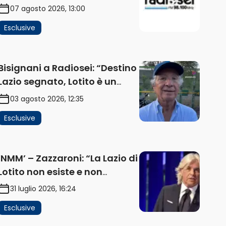
impatta sul mercato. Senza
07 agosto 2026, 13:00
investimenti non arrivano i
Esclusive
ricavi” (AUDIO)
Bisignani a Radiosei: “Destino
Lazio segnato, Lotito è un
problema, la chiave sono
03 agosto 2026, 12:35
Flaminio e politica. La
Esclusive
protesta e gli interessi dei
fondi” (AUDIO)
‘NMM’ – Zazzaroni: “La Lazio di
Lotito non esiste e non
funziona più. E’ ora di lasciare,
31 luglio 2026, 16:24
ma lui non ascolta.
Esclusive
Pignataro? Ho verificato…”