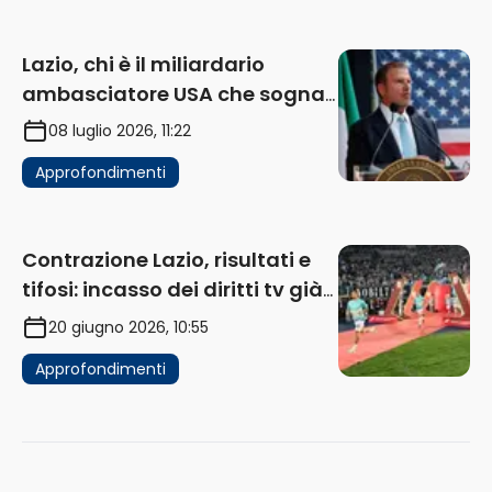
Lazio, chi è il miliardario
ambasciatore USA che sogna
di acquistare un club in Italia
08 luglio 2026, 11:22
Approfondimenti
Contrazione Lazio, risultati e
tifosi: incasso dei diritti tv già
in flessione
20 giugno 2026, 10:55
Approfondimenti