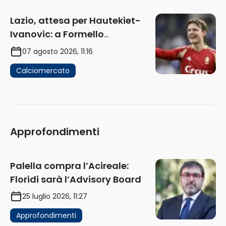
Lazio, attesa per Hautekiet-
Ivanovic: a Formello
attendono risposte
07 agosto 2026, 11:16
Calciomercato
Approfondimenti
Palella compra l’Acireale:
Floridi sarà l’Advisory Board
25 luglio 2026, 11:27
Approfondimenti