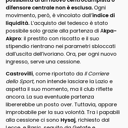
difensore centrale non è esclusa.
Ogni
movimento, però, è vincolato dall’
indice di
liquidità.
L’acquisto del tedesco è stato
possibile solo grazie alla partenza di A
kpa-
Akpro
: il prestito con riscatto e il suo
stipendio rientrano nei parametri sbloccati
dall’uscita dell’ivoriano. Ora, per ogni nuovo
ingresso, serve una cessione.
Castrovilli
, come riportato da
Il Corriere
dello Sport,
non intende lasciare la Lazio e
aspetta il suo momento, ma il club riflette
ancora. La sua eventuale partenza
libererebbe un posto over. Tuttavia, appare
improbabile per la sua volontà. Tra i papabili
alla cessione ci sono
Hysaj
, richiesto dal
Lecce, e Basic, seguito da Getafe e