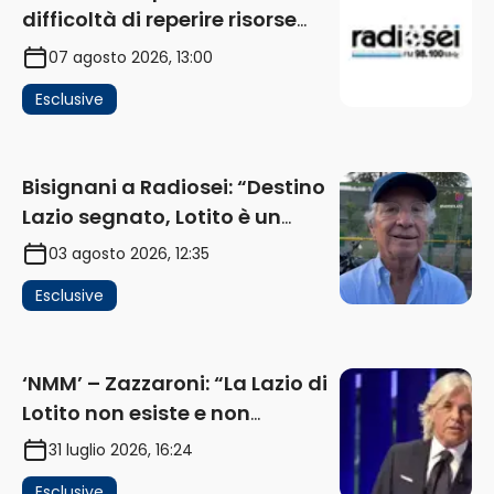
difficoltà di reperire risorse
impatta sul mercato. Senza
07 agosto 2026, 13:00
investimenti non arrivano i
Esclusive
ricavi” (AUDIO)
Bisignani a Radiosei: “Destino
Lazio segnato, Lotito è un
problema, la chiave sono
03 agosto 2026, 12:35
Flaminio e politica. La protesta
Esclusive
e gli interessi dei fondi”
(AUDIO)
‘NMM’ – Zazzaroni: “La Lazio di
Lotito non esiste e non
funziona più. E’ ora di lasciare,
31 luglio 2026, 16:24
ma lui non ascolta. Pignataro?
Esclusive