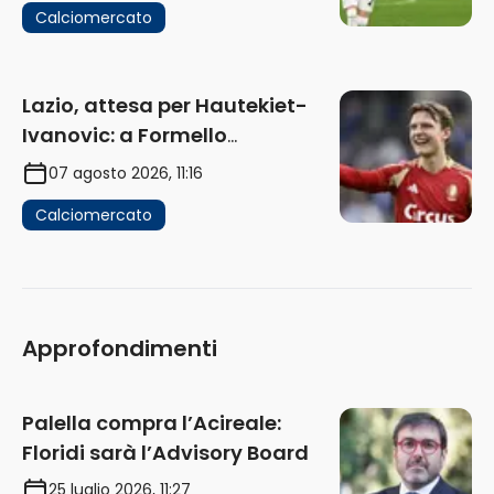
Calciomercato
Lazio, attesa per Hautekiet-
Ivanovic: a Formello
attendono risposte
07 agosto 2026, 11:16
Calciomercato
Approfondimenti
Palella compra l’Acireale:
Floridi sarà l’Advisory Board
25 luglio 2026, 11:27