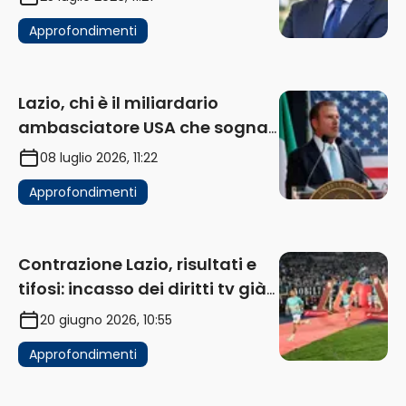
Approfondimenti
Lazio, chi è il miliardario
ambasciatore USA che sogna
di acquistare un club in Italia
08 luglio 2026, 11:22
Approfondimenti
Contrazione Lazio, risultati e
tifosi: incasso dei diritti tv già
in flessione
20 giugno 2026, 10:55
Approfondimenti