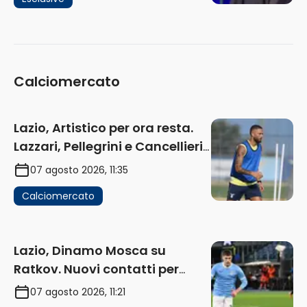
Ho verificato…” (AUDIO)
Calciomercato
Lazio, Artistico per ora resta.
Lazzari, Pellegrini e Cancellieri
in uscita
07 agosto 2026, 11:35
Calciomercato
Lazio, Dinamo Mosca su
Ratkov. Nuovi contatti per
Pinamonti
07 agosto 2026, 11:21