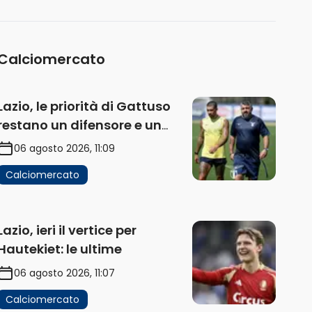
Calciomercato
Lazio, le priorità di Gattuso
restano un difensore e un
centravanti: proposto
06 agosto 2026, 11:09
Esposito
Calciomercato
Lazio, ieri il vertice per
Hautekiet: le ultime
06 agosto 2026, 11:07
Calciomercato