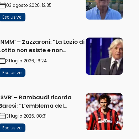
problema, la chiave sono
03 agosto 2026, 12:35
Flaminio e politica. La
Esclusive
protesta e gli interessi dei
fondi” (AUDIO)
‘NMM’ – Zazzaroni: “La Lazio di
Lotito non esiste e non
funziona più. E’ ora di lasciare,
31 luglio 2026, 16:24
ma lui non ascolta.
Esclusive
Pignataro? Ho verificato…”
(AUDIO)
‘SVB’ – Rambaudi ricorda
Baresi: “L’emblema del
difensore moderno completo.
31 luglio 2026, 08:31
Lui è il Milan” (AUDIO)
Esclusive