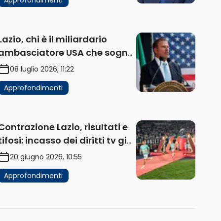
Lazio, chi è il miliardario
ambasciatore USA che sogna
di acquistare un club in Italia
08 luglio 2026, 11:22
Approfondimenti
Contrazione Lazio, risultati e
tifosi: incasso dei diritti tv già
in flessione
20 giugno 2026, 10:55
Approfondimenti