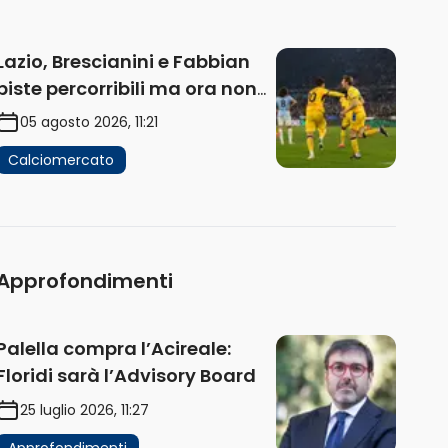
Lazio, Brescianini e Fabbian
piste percorribili ma ora non
sono la priorità
05 agosto 2026, 11:21
Calciomercato
Approfondimenti
Palella compra l’Acireale:
Floridi sarà l’Advisory Board
25 luglio 2026, 11:27
Approfondimenti