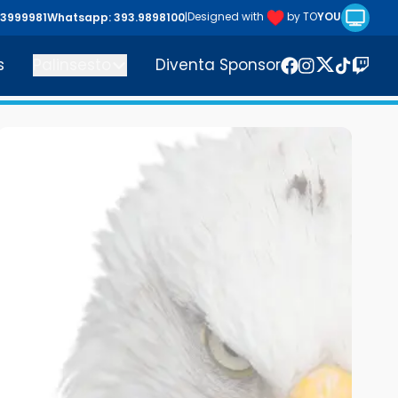
Riproduc
Designed with
by TO
YOU
43999981
Whatsapp: 393.9898100
|
s
Palinsesto
Diventa Sponsor
Twitter
Facebook
Instagram
TikTok
Twitc