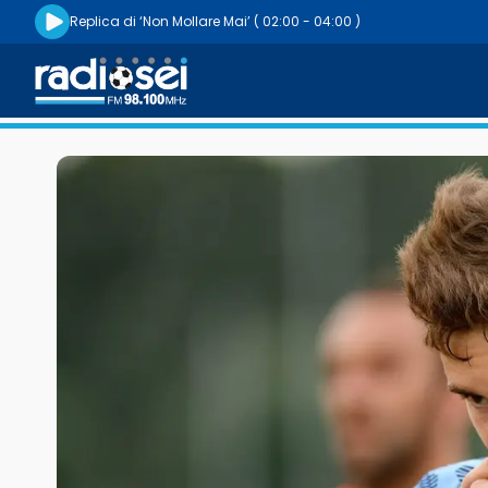
Riproduci la radio live
Replica di ‘Non Mollare Mai’
( 02:00 - 04:00 )
Radiosei 98.100 FM