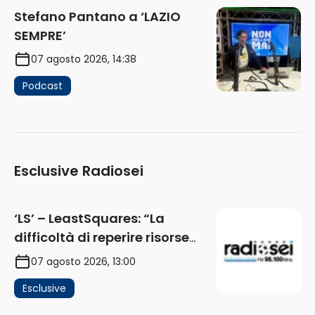
Stefano Pantano a ‘LAZIO
SEMPRE’
07 agosto 2026, 14:38
Podcast
Esclusive Radiosei
‘LS’ – LeastSquares: “La
difficoltà di reperire risorse
impatta sul mercato. Senza
07 agosto 2026, 13:00
investimenti non arrivano i
Esclusive
ricavi” (AUDIO)