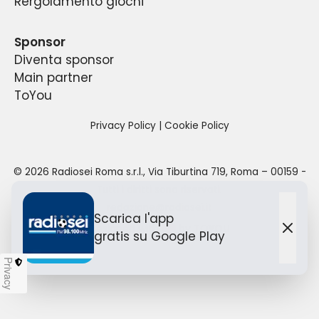
Rergolamento giochi
a partire dalle 6:00 del mattino sino alle 24:00
della propria sede.
per un totale di 18 ore di diretta quotidiana.
Sponsor
Diventa sponsor
Main partner
ToYou
Privacy Policy
|
Cookie Policy
©
2026
Radiosei Roma s.r.l.
,
Via Tiburtina 719, Roma – 00159
-
Tutti i diritti sono riservati.
redazione@radiosei.it
Scarica l'app
Designed with
by TO
YOU
gratis
su Google Play
Chiu
Privacy