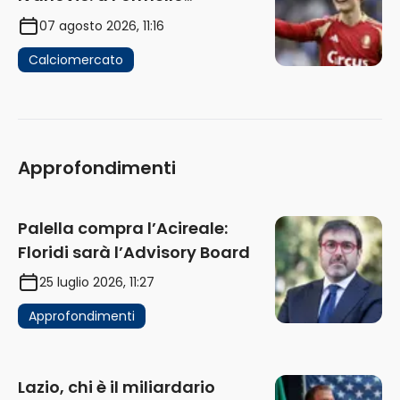
attendono risposte
07 agosto 2026, 11:16
Calciomercato
Approfondimenti
Palella compra l’Acireale:
Floridi sarà l’Advisory Board
25 luglio 2026, 11:27
Approfondimenti
Lazio, chi è il miliardario