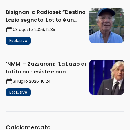
Bisignani a Radiosei: “Destino
Lazio segnato, Lotito è un
problema, la chiave sono
03 agosto 2026, 12:35
Flaminio e politica. La protesta
Esclusive
e gli interessi dei fondi”
(AUDIO)
‘NMM’ – Zazzaroni: “La Lazio di
Lotito non esiste e non
funziona più. E’ ora di lasciare,
31 luglio 2026, 16:24
ma lui non ascolta. Pignataro?
Esclusive
Ho verificato…” (AUDIO)
Calciomercato