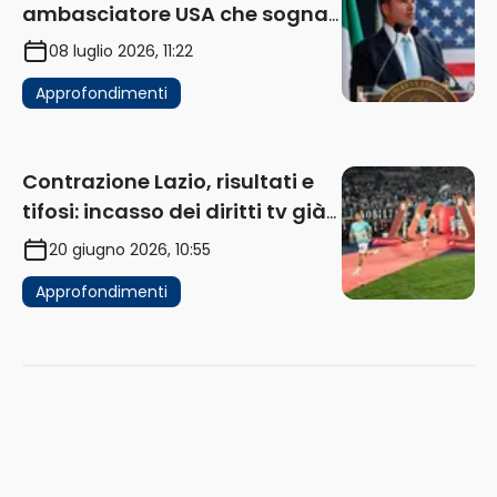
ambasciatore USA che sogna
di acquistare un club in Italia
08 luglio 2026, 11:22
Approfondimenti
Contrazione Lazio, risultati e
tifosi: incasso dei diritti tv già
in flessione
20 giugno 2026, 10:55
Approfondimenti