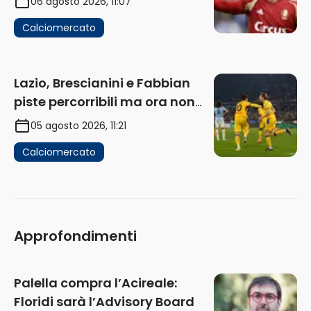
06 agosto 2026, 11:07
Calciomercato
Lazio, Brescianini e Fabbian
piste percorribili ma ora non
sono la priorità
05 agosto 2026, 11:21
Calciomercato
Approfondimenti
Palella compra l’Acireale:
Floridi sarà l’Advisory Board