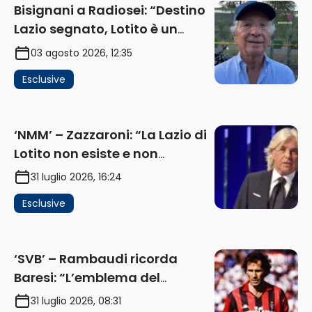
Bisignani a Radiosei: “Destino
Lazio segnato, Lotito è un
problema, la chiave sono
03 agosto 2026, 12:35
Flaminio e politica. La protesta
Esclusive
e gli interessi dei fondi”
(AUDIO)
‘NMM’ – Zazzaroni: “La Lazio di
Lotito non esiste e non
funziona più. E’ ora di lasciare,
31 luglio 2026, 16:24
ma lui non ascolta. Pignataro?
Esclusive
Ho verificato…” (AUDIO)
‘SVB’ – Rambaudi ricorda
Baresi: “L’emblema del
difensore moderno completo.
31 luglio 2026, 08:31