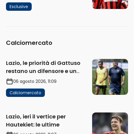
Lui è il Milan” (AUDIO)
Esclusive
Calciomercato
Lazio, le priorità di Gattuso
restano un difensore e un
centravanti: proposto Esposito
06 agosto 2026, 11:09
Calciomercato
Lazio, ieri il vertice per
Hautekiet: le ultime