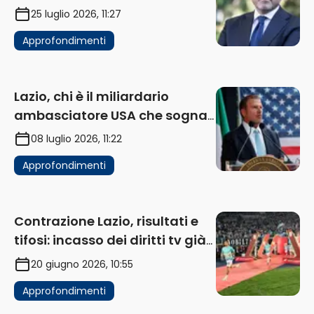
25 luglio 2026, 11:27
Approfondimenti
Lazio, chi è il miliardario
ambasciatore USA che sogna
di acquistare un club in Italia
08 luglio 2026, 11:22
Approfondimenti
Contrazione Lazio, risultati e
tifosi: incasso dei diritti tv già
in flessione
20 giugno 2026, 10:55
Approfondimenti