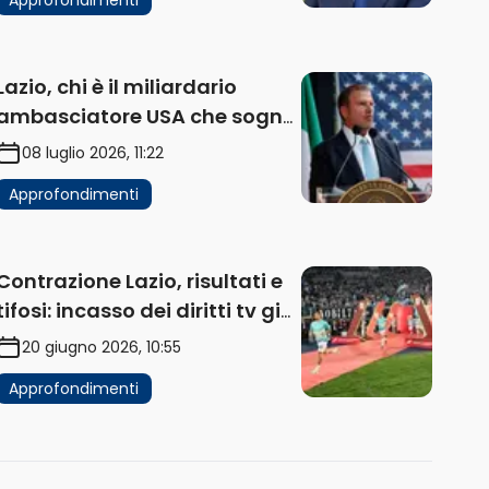
Lazio, chi è il miliardario
ambasciatore USA che sogna
di acquistare un club in Italia
08 luglio 2026, 11:22
Approfondimenti
Contrazione Lazio, risultati e
tifosi: incasso dei diritti tv già
in flessione
20 giugno 2026, 10:55
Approfondimenti