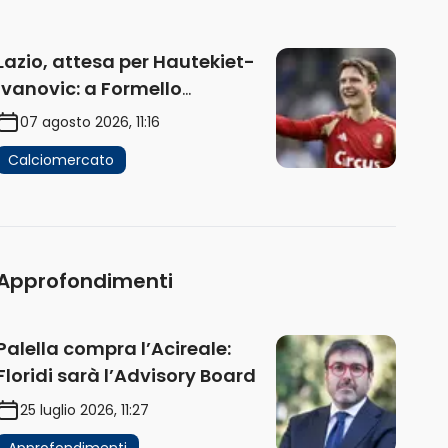
Lazio, attesa per Hautekiet-
Ivanovic: a Formello
attendono risposte
07 agosto 2026, 11:16
Calciomercato
Approfondimenti
Palella compra l’Acireale:
Floridi sarà l’Advisory Board
25 luglio 2026, 11:27
Approfondimenti