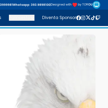
Riproduc
Designed with
by TO
YOU
43999981
Whatsapp: 393.9898100
|
s
Palinsesto
Diventa Sponsor
Twitter
Facebook
Instagram
TikTok
Twitc