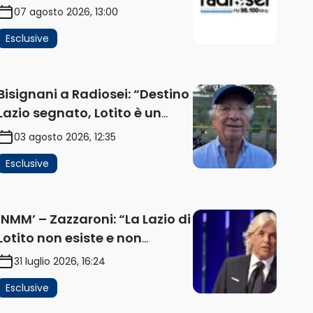
impatta sul mercato. Senza
07 agosto 2026, 13:00
investimenti non arrivano i
Esclusive
ricavi” (AUDIO)
Bisignani a Radiosei: “Destino
Lazio segnato, Lotito è un
problema, la chiave sono
03 agosto 2026, 12:35
Flaminio e politica. La
Esclusive
protesta e gli interessi dei
fondi” (AUDIO)
‘NMM’ – Zazzaroni: “La Lazio di
Lotito non esiste e non
funziona più. E’ ora di lasciare,
31 luglio 2026, 16:24
ma lui non ascolta.
Esclusive
Pignataro? Ho verificato…”