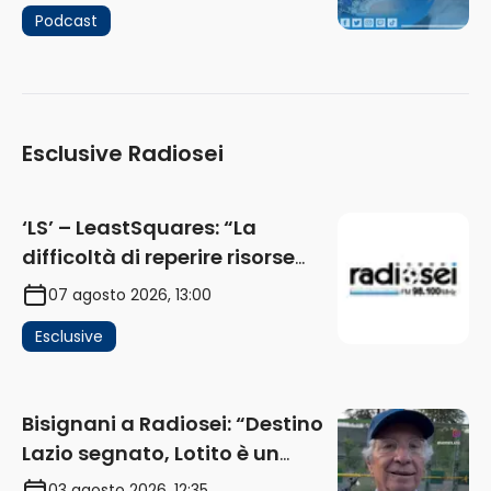
Podcast
Esclusive Radiosei
‘LS’ – LeastSquares: “La
difficoltà di reperire risorse
impatta sul mercato. Senza
07 agosto 2026, 13:00
investimenti non arrivano i
Esclusive
ricavi” (AUDIO)
Bisignani a Radiosei: “Destino
Lazio segnato, Lotito è un
problema, la chiave sono
03 agosto 2026, 12:35