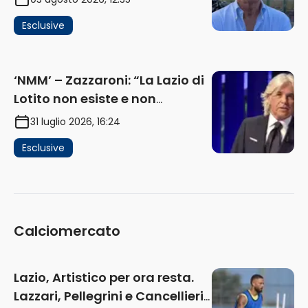
Flaminio e politica. La protesta
Esclusive
e gli interessi dei fondi”
(AUDIO)
‘NMM’ – Zazzaroni: “La Lazio di
Lotito non esiste e non
funziona più. E’ ora di lasciare,
31 luglio 2026, 16:24
ma lui non ascolta. Pignataro?
Esclusive
Ho verificato…” (AUDIO)
Calciomercato
Lazio, Artistico per ora resta.
Lazzari, Pellegrini e Cancellieri