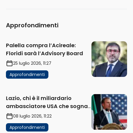
Approfondimenti
Palella compra l’Acireale:
Floridi sarà l’Advisory Board
25 luglio 2026, 11:27
Approfondimenti
Lazio, chi è il miliardario
ambasciatore USA che sogna
di acquistare un club in Italia
08 luglio 2026, 11:22
Approfondimenti