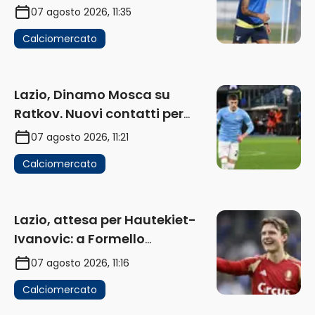
in uscita
07 agosto 2026, 11:35
Calciomercato
Lazio, Dinamo Mosca su
Ratkov. Nuovi contatti per
Pinamonti
07 agosto 2026, 11:21
Calciomercato
Lazio, attesa per Hautekiet-
Ivanovic: a Formello
attendono risposte
07 agosto 2026, 11:16
Calciomercato