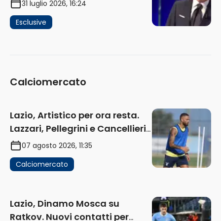
funziona più. E’ ora di lasciare,
31 luglio 2026, 16:24
ma lui non ascolta. Pignataro?
Esclusive
Ho verificato…” (AUDIO)
Calciomercato
Lazio, Artistico per ora resta.
Lazzari, Pellegrini e Cancellieri
in uscita
07 agosto 2026, 11:35
Calciomercato
Lazio, Dinamo Mosca su
Ratkov. Nuovi contatti per