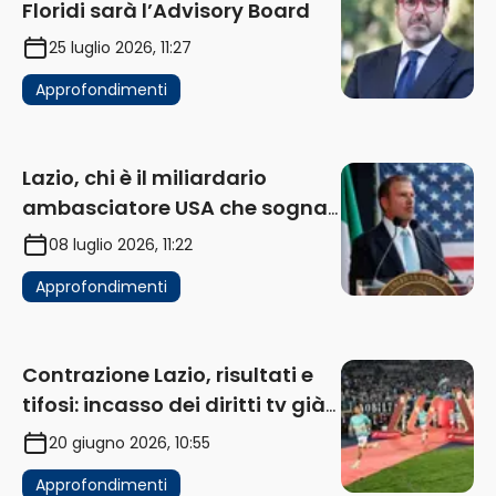
Floridi sarà l’Advisory Board
25 luglio 2026, 11:27
Approfondimenti
Lazio, chi è il miliardario
ambasciatore USA che sogna
di acquistare un club in Italia
08 luglio 2026, 11:22
Approfondimenti
Contrazione Lazio, risultati e
tifosi: incasso dei diritti tv già
in flessione
20 giugno 2026, 10:55
Approfondimenti