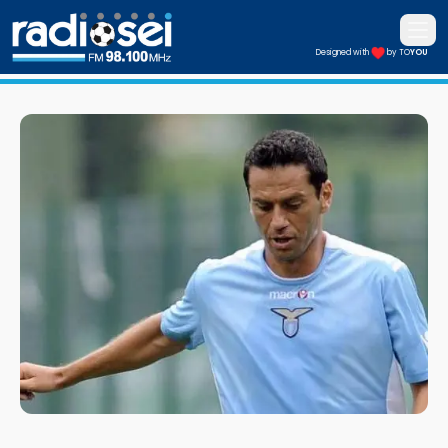
Apri i
Designed with
by TO
YOU
Radiosei 98.100 FM