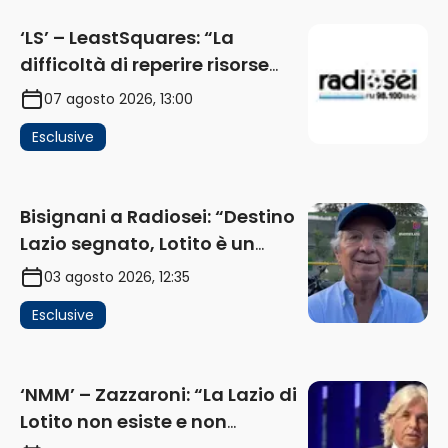
‘LS’ – LeastSquares: “La
difficoltà di reperire risorse
impatta sul mercato. Senza
07 agosto 2026, 13:00
investimenti non arrivano i
Esclusive
ricavi” (AUDIO)
Bisignani a Radiosei: “Destino
Lazio segnato, Lotito è un
problema, la chiave sono
03 agosto 2026, 12:35
Flaminio e politica. La protesta
Esclusive
e gli interessi dei fondi”
(AUDIO)
‘NMM’ – Zazzaroni: “La Lazio di
Lotito non esiste e non