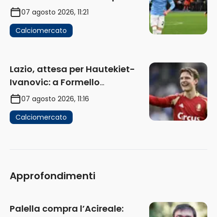
Pinamonti
07 agosto 2026, 11:21
Calciomercato
Lazio, attesa per Hautekiet-
Ivanovic: a Formello
attendono risposte
07 agosto 2026, 11:16
Calciomercato
Approfondimenti
Palella compra l’Acireale: