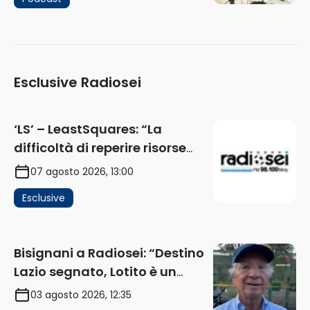
Esclusive Radiosei
‘LS’ – LeastSquares: “La
difficoltà di reperire risorse
impatta sul mercato. Senza
07 agosto 2026, 13:00
investimenti non arrivano i
Esclusive
ricavi” (AUDIO)
Bisignani a Radiosei: “Destino
Lazio segnato, Lotito è un
problema, la chiave sono
03 agosto 2026, 12:35
Flaminio e politica. La protesta