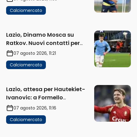
Calciomercato
Lazio, Dinamo Mosca su
Ratkov. Nuovi contatti per
Pinamonti
07 agosto 2026, 11:21
Calciomercato
Lazio, attesa per Hautekiet-
Ivanovic: a Formello
attendono risposte
07 agosto 2026, 11:16
Calciomercato