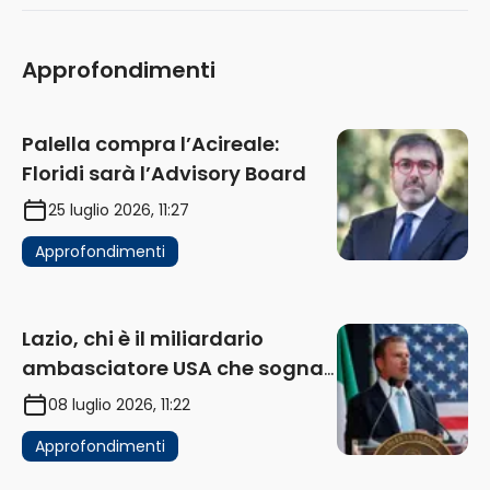
Approfondimenti
Palella compra l’Acireale:
Floridi sarà l’Advisory Board
25 luglio 2026, 11:27
Approfondimenti
Lazio, chi è il miliardario
ambasciatore USA che sogna
di acquistare un club in Italia
08 luglio 2026, 11:22
Approfondimenti