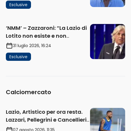
Esclusive
e gli interessi dei fondi”
(AUDIO)
‘NMM’ – Zazzaroni: “La Lazio di
Lotito non esiste e non
funziona più. E’ ora di lasciare,
31 luglio 2026, 16:24
ma lui non ascolta. Pignataro?
Esclusive
Ho verificato…” (AUDIO)
Calciomercato
Lazio, Artistico per ora resta.
Lazzari, Pellegrini e Cancellieri
in uscita
07 agosto 2026, 11:35