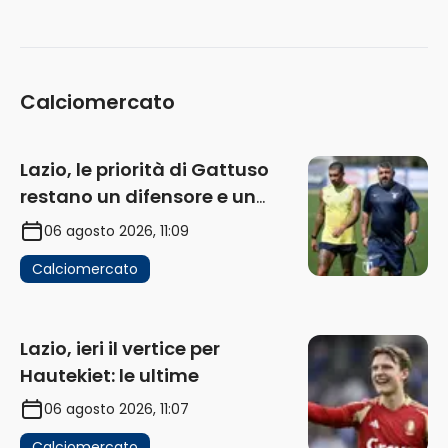
Calciomercato
Lazio, le priorità di Gattuso
restano un difensore e un
centravanti: proposto Esposito
06 agosto 2026, 11:09
Calciomercato
Lazio, ieri il vertice per
Hautekiet: le ultime
06 agosto 2026, 11:07
Calciomercato