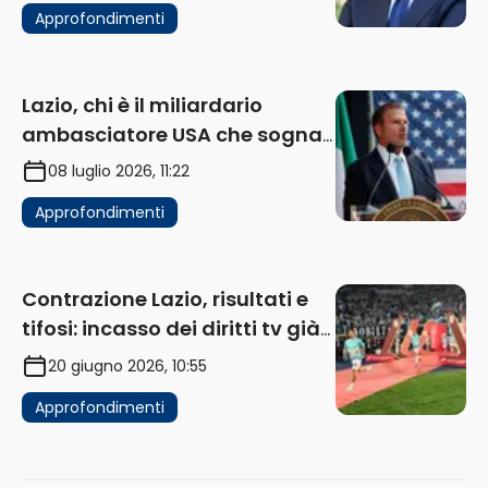
Approfondimenti
Lazio, chi è il miliardario
ambasciatore USA che sogna
di acquistare un club in Italia
08 luglio 2026, 11:22
Approfondimenti
Contrazione Lazio, risultati e
tifosi: incasso dei diritti tv già
in flessione
20 giugno 2026, 10:55
Approfondimenti