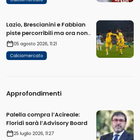
Lazio, Brescianini e Fabbian
piste percorribili ma ora non
sono la priorità
05 agosto 2026, 11:21
Calciomercato
Approfondimenti
Palella compra l’Acireale:
Floridi sarà l’Advisory Board
25 luglio 2026, 11:27