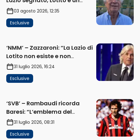
Lazio segnato, Lotito è un
problema, la chiave sono
03 agosto 2026, 12:35
Flaminio e politica. La protesta
Esclusive
e gli interessi dei fondi”
(AUDIO)
‘NMM’ – Zazzaroni: “La Lazio di
Lotito non esiste e non
funziona più. E’ ora di lasciare,
31 luglio 2026, 16:24
ma lui non ascolta. Pignataro?
Esclusive
Ho verificato…” (AUDIO)
‘SVB’ – Rambaudi ricorda
Baresi: “L’emblema del
difensore moderno completo.
31 luglio 2026, 08:31
Lui è il Milan” (AUDIO)
Esclusive