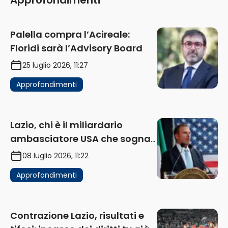
Palella compra l’Acireale:
Floridi sarà l’Advisory Board
25 luglio 2026, 11:27
Approfondimenti
Lazio, chi è il miliardario
ambasciatore USA che sogna
di acquistare un club in Italia
08 luglio 2026, 11:22
Approfondimenti
Contrazione Lazio, risultati e