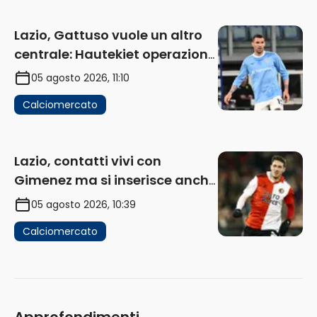
Lazio, Gattuso vuole un altro
centrale: Hautekiet operazione
difficile. Domenica la deadline
05 agosto 2026, 11:10
per Romagnoli
Calciomercato
Lazio, contatti vivi con
Gimenez ma si inserisce anche
il Porto. Sullo sfondo Ivanovic e
05 agosto 2026, 10:39
Pinamonti
Calciomercato
Approfondimenti