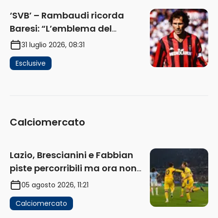
‘SVB’ – Rambaudi ricorda
Baresi: “L’emblema del
difensore moderno completo.
31 luglio 2026, 08:31
Lui è il Milan” (AUDIO)
Esclusive
Calciomercato
Lazio, Brescianini e Fabbian
piste percorribili ma ora non
sono la priorità
05 agosto 2026, 11:21
Calciomercato