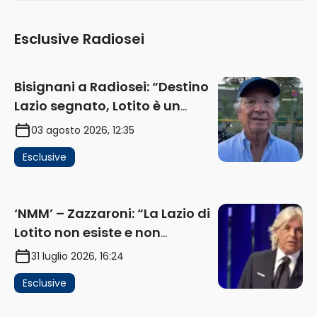
Esclusive Radiosei
Bisignani a Radiosei: “Destino
Lazio segnato, Lotito è un
problema, la chiave sono
03 agosto 2026, 12:35
Flaminio e politica. La protesta
Esclusive
e gli interessi dei fondi”
(AUDIO)
‘NMM’ – Zazzaroni: “La Lazio di
Lotito non esiste e non
funziona più. E’ ora di lasciare,
31 luglio 2026, 16:24
ma lui non ascolta. Pignataro?
Esclusive
Ho verificato…” (AUDIO)