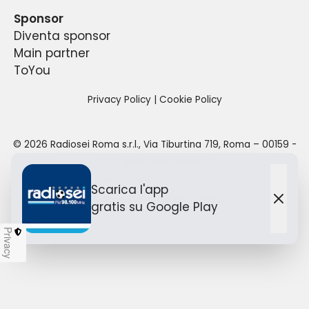
per un totale di 18 ore di diretta quotidiana.
Sponsor
Diventa sponsor
Main partner
ToYou
Privacy Policy
|
Cookie Policy
©
2026
Radiosei Roma s.r.l.
,
Via Tiburtina 719, Roma – 00159
-
Tutti i diritti sono riservati.
redazione@radiosei.it
Scarica l'app
Designed with
by TO
YOU
gratis
su Google Play
Chiu
Privacy