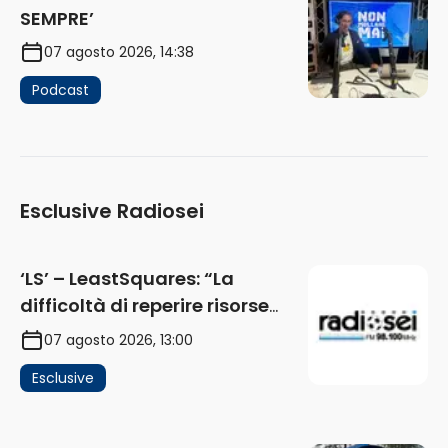
SEMPRE’
07 agosto 2026, 14:38
Podcast
Esclusive Radiosei
‘LS’ – LeastSquares: “La
difficoltà di reperire risorse
impatta sul mercato. Senza
07 agosto 2026, 13:00
investimenti non arrivano i
Esclusive
ricavi” (AUDIO)