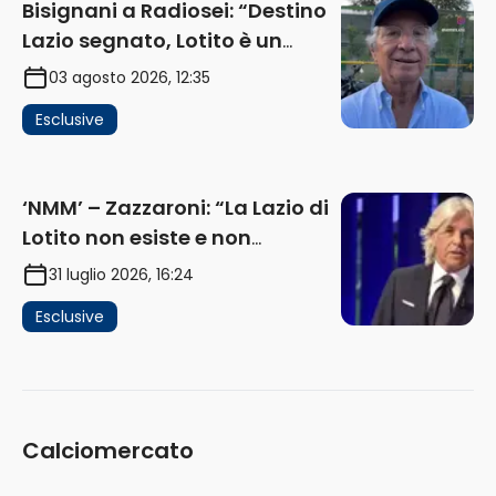
Bisignani a Radiosei: “Destino
Lazio segnato, Lotito è un
problema, la chiave sono
03 agosto 2026, 12:35
Flaminio e politica. La protesta
Esclusive
e gli interessi dei fondi”
(AUDIO)
‘NMM’ – Zazzaroni: “La Lazio di
Lotito non esiste e non
funziona più. E’ ora di lasciare,
31 luglio 2026, 16:24
ma lui non ascolta. Pignataro?
Esclusive
Ho verificato…” (AUDIO)
Calciomercato