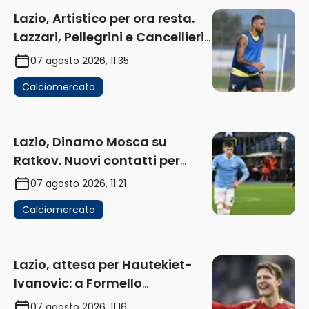
Lazio, Artistico per ora resta.
Lazzari, Pellegrini e Cancellieri
in uscita
07 agosto 2026, 11:35
Calciomercato
Lazio, Dinamo Mosca su
Ratkov. Nuovi contatti per
Pinamonti
07 agosto 2026, 11:21
Calciomercato
Lazio, attesa per Hautekiet-
Ivanovic: a Formello
attendono risposte
07 agosto 2026, 11:16