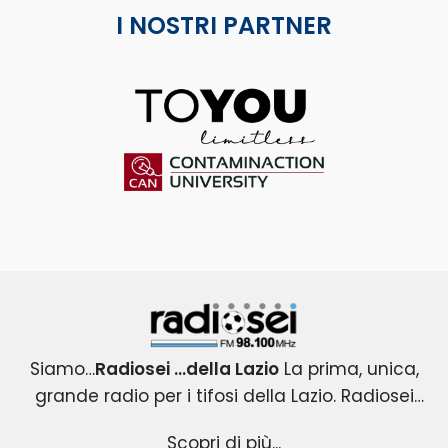
I NOSTRI PARTNER
ToYou
Contaminaction Universit
Radiosei 98.100 FM
Siamo…
Radiosei …della Lazio
La prima, unica,
grande radio per i tifosi della Lazio. Radiosei
Radiosei …della Lazio
nasce nel 2004 per i tifosi biancocelesti e
: un progetto esclusivo e
Scopri di più...