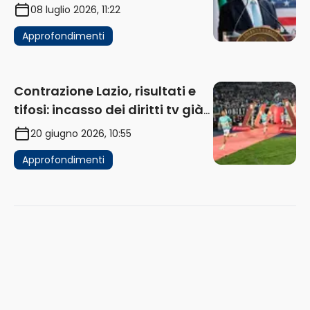
di acquistare un club in Italia
08 luglio 2026, 11:22
Approfondimenti
Contrazione Lazio, risultati e
tifosi: incasso dei diritti tv già
in flessione
20 giugno 2026, 10:55
Approfondimenti