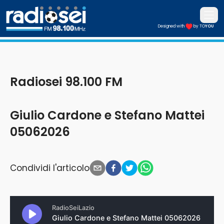
Apri i
Designed with
by TO
YOU
Radiosei 98.100 FM
Radiosei 98.100 FM
Giulio Cardone e Stefano Mattei
05062026
Condividi l'articolo