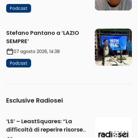
Podcast
Stefano Pantano a ‘LAZIO
SEMPRE’
07 agosto 2026, 14:38
Podcast
Esclusive Radiosei
‘LS’ – LeastSquares: “La
difficoltà di reperire risorse
impatta sul mercato. Senza