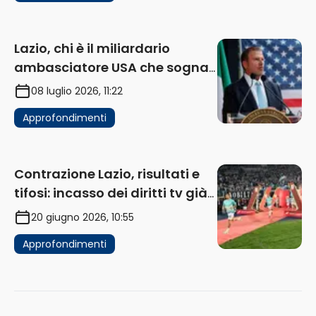
Lazio, chi è il miliardario
ambasciatore USA che sogna
di acquistare un club in Italia
08 luglio 2026, 11:22
Approfondimenti
Contrazione Lazio, risultati e
tifosi: incasso dei diritti tv già
in flessione
20 giugno 2026, 10:55
Approfondimenti