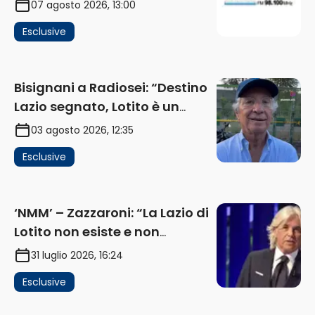
07 agosto 2026, 13:00
investimenti non arrivano i
Esclusive
ricavi” (AUDIO)
Bisignani a Radiosei: “Destino
Lazio segnato, Lotito è un
problema, la chiave sono
03 agosto 2026, 12:35
Flaminio e politica. La protesta
Esclusive
e gli interessi dei fondi”
(AUDIO)
‘NMM’ – Zazzaroni: “La Lazio di
Lotito non esiste e non
funziona più. E’ ora di lasciare,
31 luglio 2026, 16:24
ma lui non ascolta. Pignataro?
Esclusive
Ho verificato…” (AUDIO)