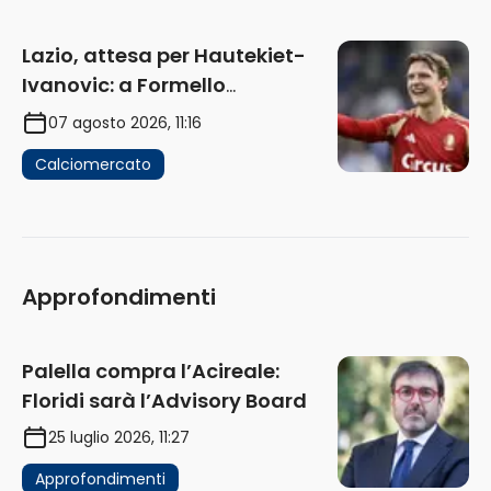
Lazio, attesa per Hautekiet-
Ivanovic: a Formello
attendono risposte
07 agosto 2026, 11:16
Calciomercato
Approfondimenti
Palella compra l’Acireale:
Floridi sarà l’Advisory Board
25 luglio 2026, 11:27
Approfondimenti