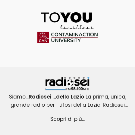
ToYou
Contaminaction Universit
Radiosei 98.100 FM
Siamo…
Radiosei …della Lazio
La prima, unica,
grande radio per i tifosi della Lazio. Radiosei
Radiosei …della Lazio
nasce nel 2004 per i tifosi biancocelesti e
: un progetto esclusivo e
Scopri di più...
originale, che copre tutti gli eventi agonistici del
diventa immediatamente la loro VOCE.
mondo Lazio .Una radio attenta all’informazione
Radiosei …della Lazio
racconta la passione ,la