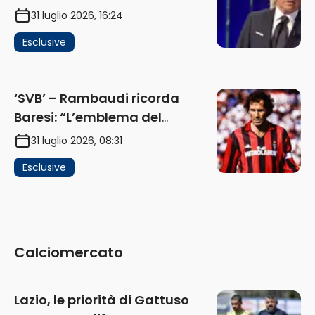
funziona più. E’ ora di lasciare,
31 luglio 2026, 16:24
ma lui non ascolta. Pignataro?
Esclusive
Ho verificato…” (AUDIO)
‘SVB’ – Rambaudi ricorda
Baresi: “L’emblema del
difensore moderno completo.
31 luglio 2026, 08:31
Lui è il Milan” (AUDIO)
Esclusive
Calciomercato
Lazio, le priorità di Gattuso