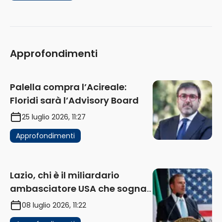
Approfondimenti
Palella compra l’Acireale:
Floridi sarà l’Advisory Board
25 luglio 2026, 11:27
Approfondimenti
Lazio, chi è il miliardario
ambasciatore USA che sogna
di acquistare un club in Italia
08 luglio 2026, 11:22