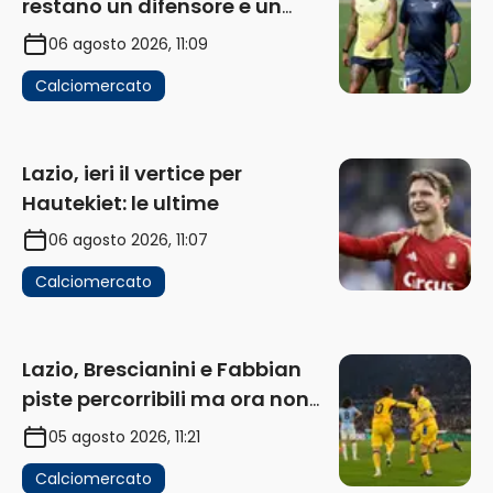
restano un difensore e un
centravanti: proposto Esposito
06 agosto 2026, 11:09
Calciomercato
Lazio, ieri il vertice per
Hautekiet: le ultime
06 agosto 2026, 11:07
Calciomercato
Lazio, Brescianini e Fabbian
piste percorribili ma ora non
sono la priorità
05 agosto 2026, 11:21
Calciomercato