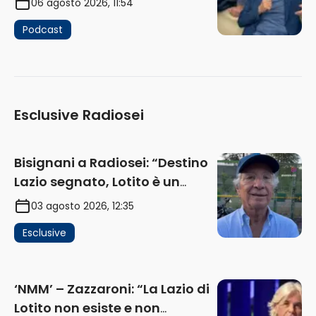
06 agosto 2026, 11:54
Podcast
Esclusive Radiosei
Bisignani a Radiosei: “Destino
Lazio segnato, Lotito è un
problema, la chiave sono
03 agosto 2026, 12:35
Flaminio e politica. La protesta
Esclusive
e gli interessi dei fondi”
(AUDIO)
‘NMM’ – Zazzaroni: “La Lazio di
Lotito non esiste e non