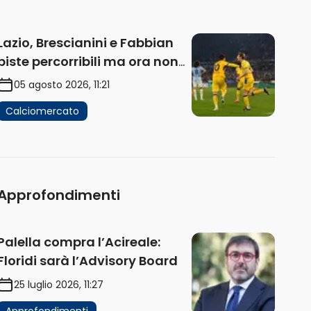
Lazio, Brescianini e Fabbian
piste percorribili ma ora non
sono la priorità
05 agosto 2026, 11:21
Calciomercato
Approfondimenti
Palella compra l’Acireale:
Floridi sarà l’Advisory Board
25 luglio 2026, 11:27
Approfondimenti