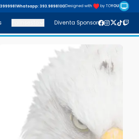
Riproduc
Designed with
by TO
YOU
43999981
Whatsapp: 393.9898100
|
s
Palinsesto
Diventa Sponsor
Twitter
Facebook
Instagram
TikTok
Twitc