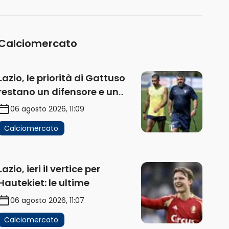
Calciomercato
Lazio, le priorità di Gattuso
restano un difensore e un
centravanti: proposto
06 agosto 2026, 11:09
Esposito
Calciomercato
Lazio, ieri il vertice per
Hautekiet: le ultime
06 agosto 2026, 11:07
Calciomercato