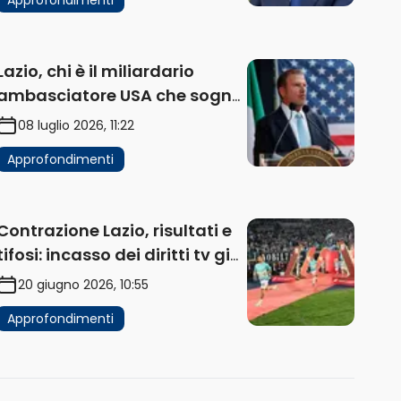
Lazio, chi è il miliardario
ambasciatore USA che sogna
di acquistare un club in Italia
08 luglio 2026, 11:22
Approfondimenti
Contrazione Lazio, risultati e
tifosi: incasso dei diritti tv già
in flessione
20 giugno 2026, 10:55
Approfondimenti