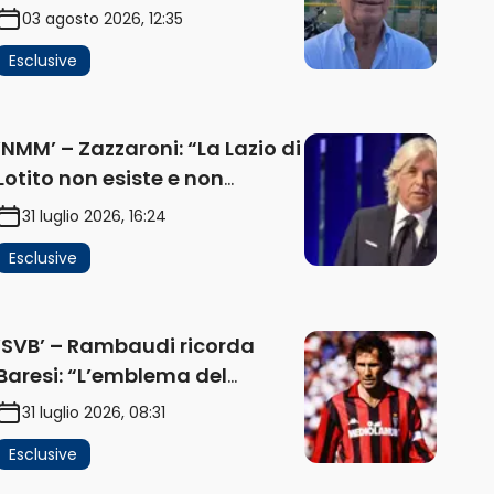
problema, la chiave sono
03 agosto 2026, 12:35
Flaminio e politica. La
Esclusive
protesta e gli interessi dei
fondi” (AUDIO)
‘NMM’ – Zazzaroni: “La Lazio di
Lotito non esiste e non
funziona più. E’ ora di lasciare,
31 luglio 2026, 16:24
ma lui non ascolta.
Esclusive
Pignataro? Ho verificato…”
(AUDIO)
‘SVB’ – Rambaudi ricorda
Baresi: “L’emblema del
difensore moderno completo.
31 luglio 2026, 08:31
Lui è il Milan” (AUDIO)
Esclusive