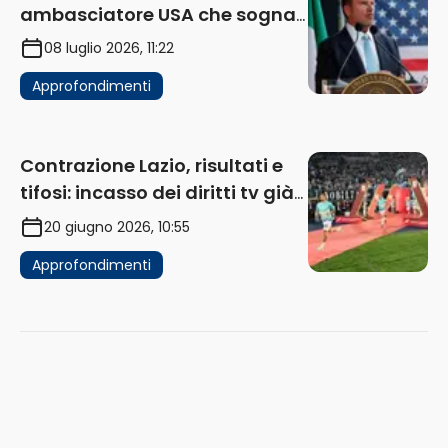
ambasciatore USA che sogna
di acquistare un club in Italia
08 luglio 2026, 11:22
Approfondimenti
Contrazione Lazio, risultati e
tifosi: incasso dei diritti tv già
in flessione
20 giugno 2026, 10:55
Approfondimenti