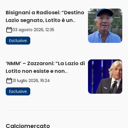
Bisignani a Radiosei: “Destino
Lazio segnato, Lotito è un
problema, la chiave sono
03 agosto 2026, 12:35
Flaminio e politica. La protesta
Esclusive
e gli interessi dei fondi”
(AUDIO)
‘NMM’ – Zazzaroni: “La Lazio di
Lotito non esiste e non
funziona più. E’ ora di lasciare,
31 luglio 2026, 16:24
ma lui non ascolta. Pignataro?
Esclusive
Ho verificato…” (AUDIO)
Calciomercato