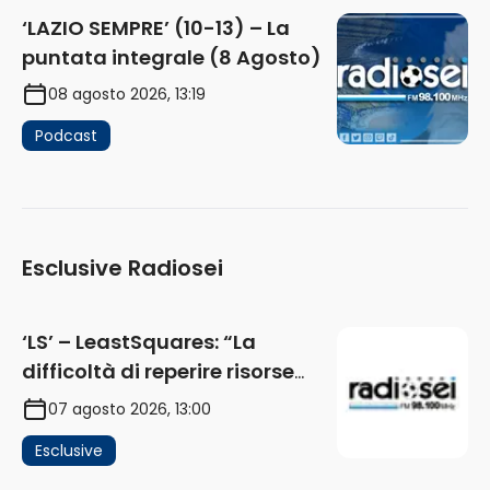
‘LAZIO SEMPRE’ (10-13) – La
puntata integrale (8 Agosto)
08 agosto 2026, 13:19
Podcast
Esclusive Radiosei
‘LS’ – LeastSquares: “La
difficoltà di reperire risorse
impatta sul mercato. Senza
07 agosto 2026, 13:00
investimenti non arrivano i
Esclusive
ricavi” (AUDIO)