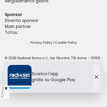
Rergolamento giochi
a partire dalle 6:00 del mattino sino alle 24:00
della propria sede.
per un totale di 18 ore di diretta quotidiana.
Sponsor
Diventa sponsor
Main partner
ToYou
Privacy Policy
|
Cookie Policy
©
2026
Radiosei Roma s.r.l.
,
Via Tiburtina 719, Roma – 00159
-
Tutti i diritti sono riservati.
redazione@radiosei.it
Scarica l'app
Designed with
by TO
YOU
gratis
su Google Play
Chiu
Privacy