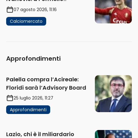
attendono risposte
07 agosto 2026, 11:16
Calciomercato
Approfondimenti
Palella compra l’Acireale:
Floridi sarà l’Advisory Board
25 luglio 2026, 11:27
Approfondimenti
Lazio, chi è il miliardario