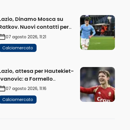
Lazio, Dinamo Mosca su
Ratkov. Nuovi contatti per
Pinamonti
07 agosto 2026, 11:21
Calciomercato
Lazio, attesa per Hautekiet-
Ivanovic: a Formello
attendono risposte
07 agosto 2026, 11:16
Calciomercato