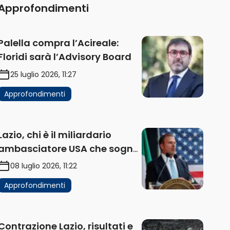
Approfondimenti
Palella compra l’Acireale:
Floridi sarà l’Advisory Board
25 luglio 2026, 11:27
Approfondimenti
Lazio, chi è il miliardario
ambasciatore USA che sogna
di acquistare un club in Italia
08 luglio 2026, 11:22
Approfondimenti
Contrazione Lazio, risultati e