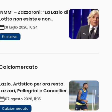
fondi” (AUDIO)
‘NMM’ – Zazzaroni: “La Lazio di
Lotito non esiste e non
funziona più. E’ ora di lasciare,
31 luglio 2026, 16:24
ma lui non ascolta.
Esclusive
Pignataro? Ho verificato…”
(AUDIO)
Calciomercato
Lazio, Artistico per ora resta.
Lazzari, Pellegrini e Cancellieri
in uscita
07 agosto 2026, 11:35
Calciomercato