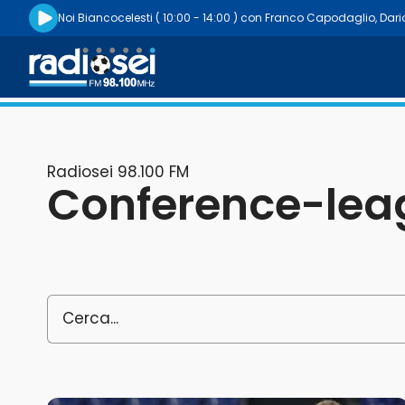
Riproduci la radio live
Noi Biancocelesti
( 10:00 - 14:00 )
con
Franco Capodaglio
,
Dar
Radiosei 98.100 FM
Radiosei 98.100 FM
Conference-lea