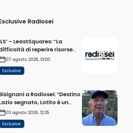
Esclusive Radiosei
‘LS’ – LeastSquares: “La
difficoltà di reperire risorse
impatta sul mercato. Senza
07 agosto 2026, 13:00
investimenti non arrivano i
Esclusive
ricavi” (AUDIO)
Bisignani a Radiosei: “Destino
Lazio segnato, Lotito è un
problema, la chiave sono
03 agosto 2026, 12:35
Flaminio e politica. La
Esclusive
protesta e gli interessi dei