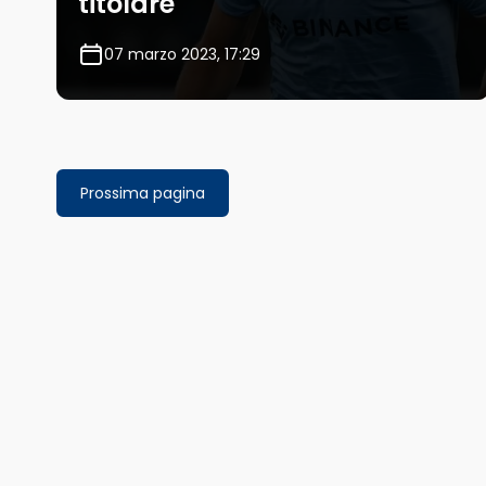
titolare
07 marzo 2023, 17:29
Prossima pagina