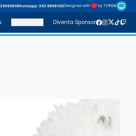
Riproduc
Designed with
by TO
YOU
43999981
Whatsapp: 393.9898100
|
s
Palinsesto
Diventa Sponsor
Twitter
Facebook
Instagram
TikTok
Twitc