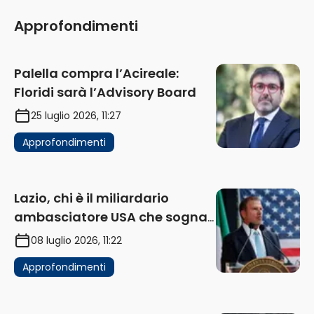
Approfondimenti
Palella compra l’Acireale:
Floridi sarà l’Advisory Board
25 luglio 2026, 11:27
Approfondimenti
Lazio, chi è il miliardario
ambasciatore USA che sogna
di acquistare un club in Italia
08 luglio 2026, 11:22
Approfondimenti