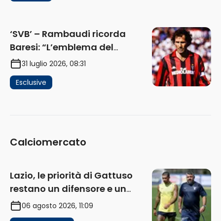
‘SVB’ – Rambaudi ricorda
Baresi: “L’emblema del
difensore moderno completo.
31 luglio 2026, 08:31
Lui è il Milan” (AUDIO)
Esclusive
Calciomercato
Lazio, le priorità di Gattuso
restano un difensore e un
centravanti: proposto Esposito
06 agosto 2026, 11:09