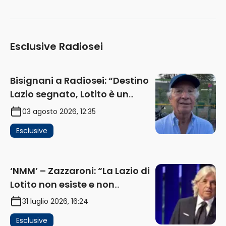
Esclusive Radiosei
Bisignani a Radiosei: “Destino
Lazio segnato, Lotito è un
problema, la chiave sono
03 agosto 2026, 12:35
Flaminio e politica. La protesta
Esclusive
e gli interessi dei fondi”
(AUDIO)
‘NMM’ – Zazzaroni: “La Lazio di
Lotito non esiste e non
funziona più. E’ ora di lasciare,
31 luglio 2026, 16:24
ma lui non ascolta. Pignataro?
Esclusive
Ho verificato…” (AUDIO)