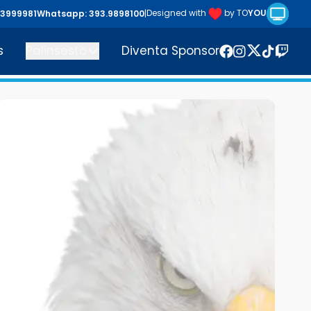
Riproduc
Designed with
by TO
YOU
43999981
Whatsapp: 393.9898100
|
s
Palinsesto
Diventa Sponsor
Twitter
Facebook
Instagram
TikTok
Twitc