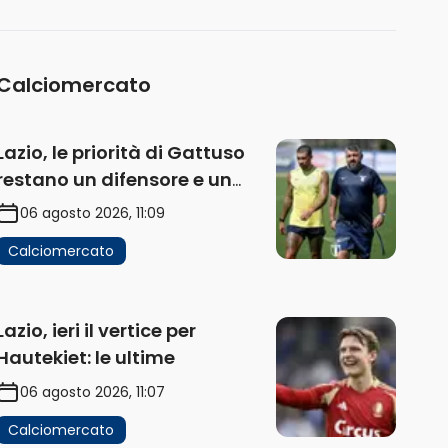
Calciomercato
Lazio, le priorità di Gattuso
restano un difensore e un
centravanti: proposto
06 agosto 2026, 11:09
Esposito
Calciomercato
Lazio, ieri il vertice per
Hautekiet: le ultime
06 agosto 2026, 11:07
Calciomercato