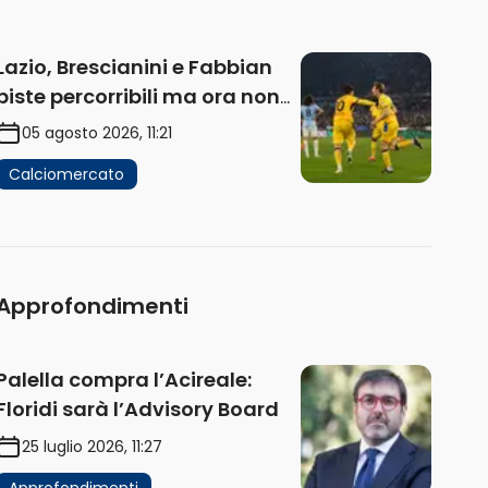
Lazio, Brescianini e Fabbian
piste percorribili ma ora non
sono la priorità
05 agosto 2026, 11:21
Calciomercato
Approfondimenti
Palella compra l’Acireale:
Floridi sarà l’Advisory Board
25 luglio 2026, 11:27
Approfondimenti