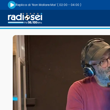
Riproduci la radio live
Replica di ‘Non Mollare Mai’
( 02:00 - 04:00 )
Radiosei 98.100 FM