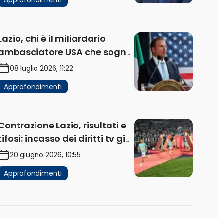
Lazio, chi è il miliardario
ambasciatore USA che sogna
di acquistare un club in Italia
08 luglio 2026, 11:22
Approfondimenti
Contrazione Lazio, risultati e
tifosi: incasso dei diritti tv già
in flessione
20 giugno 2026, 10:55
Approfondimenti