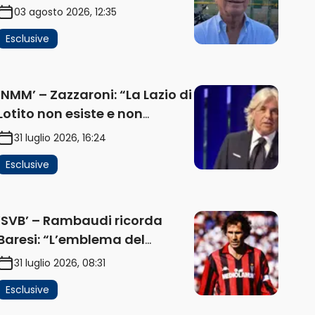
problema, la chiave sono
03 agosto 2026, 12:35
Flaminio e politica. La
Esclusive
protesta e gli interessi dei
fondi” (AUDIO)
‘NMM’ – Zazzaroni: “La Lazio di
Lotito non esiste e non
funziona più. E’ ora di lasciare,
31 luglio 2026, 16:24
ma lui non ascolta.
Esclusive
Pignataro? Ho verificato…”
(AUDIO)
‘SVB’ – Rambaudi ricorda
Baresi: “L’emblema del
difensore moderno completo.
31 luglio 2026, 08:31
Lui è il Milan” (AUDIO)
Esclusive