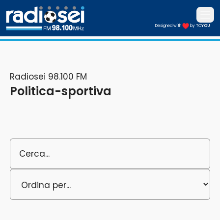
Apri i
Designed with
by TO
YOU
Radiosei 98.100 FM
Radiosei 98.100 FM
Politica-sportiva