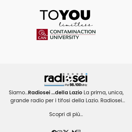
ToYou
Contaminaction Universit
Radiosei 98.100 FM
Siamo…
Radiosei …della Lazio
La prima, unica,
grande radio per i tifosi della Lazio. Radiosei
Radiosei …della Lazio
nasce nel 2004 per i tifosi biancocelesti e
: un progetto esclusivo e
Scopri di più...
originale, che copre tutti gli eventi agonistici del
diventa immediatamente la loro VOCE.
mondo Lazio .Una radio attenta all’informazione
Radiosei …della Lazio
racconta la passione ,la