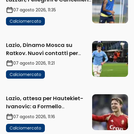
in uscita
07 agosto 2026, 11:35
Calciomercato
Lazio, Dinamo Mosca su
Ratkov. Nuovi contatti per
Pinamonti
07 agosto 2026, 11:21
Calciomercato
Lazio, attesa per Hautekiet-
Ivanovic: a Formello
attendono risposte
07 agosto 2026, 11:16
Calciomercato