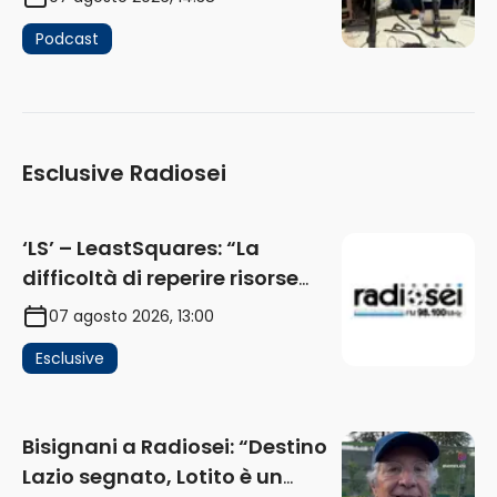
Podcast
Esclusive Radiosei
‘LS’ – LeastSquares: “La
difficoltà di reperire risorse
impatta sul mercato. Senza
07 agosto 2026, 13:00
investimenti non arrivano i
Esclusive
ricavi” (AUDIO)
Bisignani a Radiosei: “Destino
Lazio segnato, Lotito è un