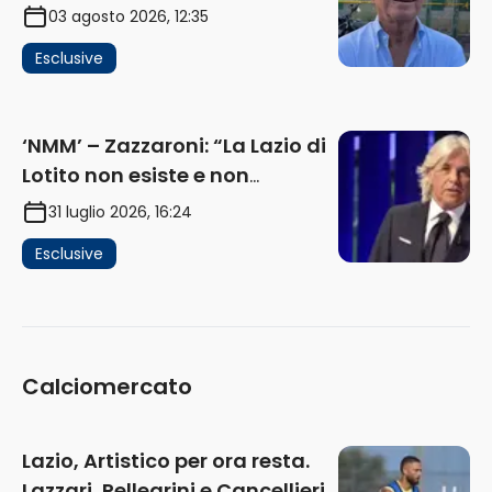
problema, la chiave sono
03 agosto 2026, 12:35
Flaminio e politica. La protesta
Esclusive
e gli interessi dei fondi”
(AUDIO)
‘NMM’ – Zazzaroni: “La Lazio di
Lotito non esiste e non
funziona più. E’ ora di lasciare,
31 luglio 2026, 16:24
ma lui non ascolta. Pignataro?
Esclusive
Ho verificato…” (AUDIO)
Calciomercato
Lazio, Artistico per ora resta.
Lazzari, Pellegrini e Cancellieri