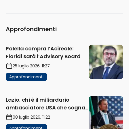
Approfondimenti
Palella compra l’Acireale:
Floridi sarà l’Advisory Board
25 luglio 2026, 11:27
Approfondimenti
Lazio, chi è il miliardario
ambasciatore USA che sogna
di acquistare un club in Italia
08 luglio 2026, 11:22
Approfondimenti