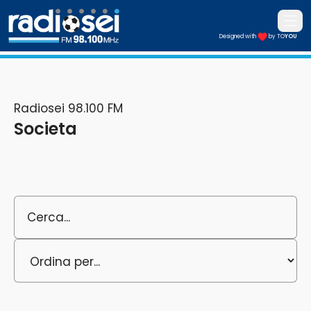
Apri i
Designed with
by TO
YOU
Radiosei 98.100 FM
Radiosei 98.100 FM
Societa