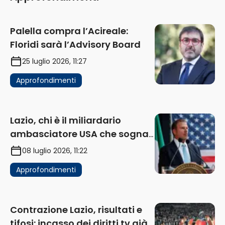
Palella compra l’Acireale:
Floridi sarà l’Advisory Board
25 luglio 2026, 11:27
Approfondimenti
Lazio, chi è il miliardario
ambasciatore USA che sogna
di acquistare un club in Italia
08 luglio 2026, 11:22
Approfondimenti
Contrazione Lazio, risultati e
tifosi: incasso dei diritti tv già