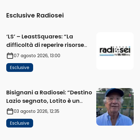
Esclusive Radiosei
‘LS’ – LeastSquares: “La
difficoltà di reperire risorse
impatta sul mercato. Senza
07 agosto 2026, 13:00
investimenti non arrivano i
Esclusive
ricavi” (AUDIO)
Bisignani a Radiosei: “Destino
Lazio segnato, Lotito è un
problema, la chiave sono
03 agosto 2026, 12:35
Flaminio e politica. La protesta
Esclusive
e gli interessi dei fondi”
(AUDIO)