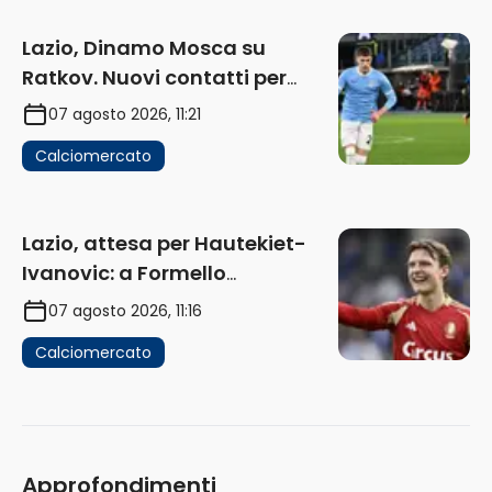
Lazio, Dinamo Mosca su
Ratkov. Nuovi contatti per
Pinamonti
07 agosto 2026, 11:21
Calciomercato
Lazio, attesa per Hautekiet-
Ivanovic: a Formello
attendono risposte
07 agosto 2026, 11:16
Calciomercato
Approfondimenti