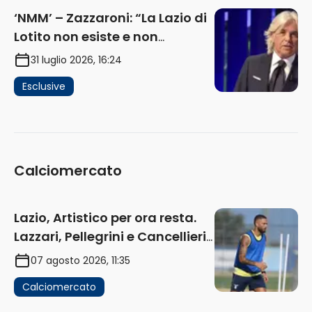
‘NMM’ – Zazzaroni: “La Lazio di
Lotito non esiste e non
funziona più. E’ ora di lasciare,
31 luglio 2026, 16:24
ma lui non ascolta. Pignataro?
Esclusive
Ho verificato…” (AUDIO)
Calciomercato
Lazio, Artistico per ora resta.
Lazzari, Pellegrini e Cancellieri
in uscita
07 agosto 2026, 11:35
Calciomercato