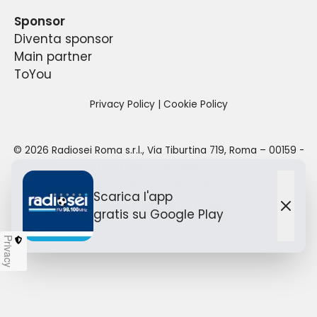
per un totale di 18 ore di diretta quotidiana.
Sponsor
Diventa sponsor
Main partner
ToYou
Privacy Policy
|
Cookie Policy
©
2026
Radiosei Roma s.r.l.
,
Via Tiburtina 719, Roma – 00159
-
Tutti i diritti sono riservati.
redazione@radiosei.it
Scarica l'app
Designed with
by TO
YOU
gratis
su Google Play
Chiu
Privacy