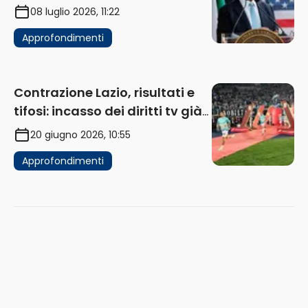
di acquistare un club in Italia
08 luglio 2026, 11:22
Approfondimenti
Contrazione Lazio, risultati e
tifosi: incasso dei diritti tv già
in flessione
20 giugno 2026, 10:55
Approfondimenti