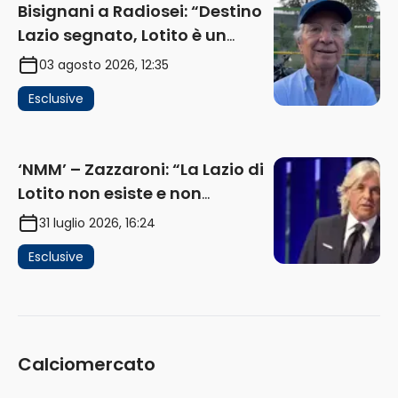
Bisignani a Radiosei: “Destino
Lazio segnato, Lotito è un
problema, la chiave sono
03 agosto 2026, 12:35
Flaminio e politica. La protesta
Esclusive
e gli interessi dei fondi”
(AUDIO)
‘NMM’ – Zazzaroni: “La Lazio di
Lotito non esiste e non
funziona più. E’ ora di lasciare,
31 luglio 2026, 16:24
ma lui non ascolta. Pignataro?
Esclusive
Ho verificato…” (AUDIO)
Calciomercato