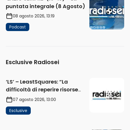
puntata integrale (8 Agosto)
08 agosto 2026, 13:19
Podcast
Esclusive Radiosei
‘LS’ – LeastSquares: “La
difficoltà di reperire risorse
impatta sul mercato. Senza
07 agosto 2026, 13:00
investimenti non arrivano i
Esclusive
ricavi” (AUDIO)