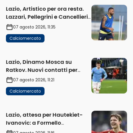
Lazio, Artistico per ora resta.
Lazzari, Pellegrini e Cancellieri
in uscita
07 agosto 2026, 11:35
Calciomercato
Lazio, Dinamo Mosca su
Ratkov. Nuovi contatti per
Pinamonti
07 agosto 2026, 11:21
Calciomercato
Lazio, attesa per Hautekiet-
Ivanovic: a Formello
attendono risposte
07 agosto 2026, 11:16