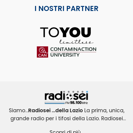
I NOSTRI PARTNER
ToYou
Contaminaction Universit
Radiosei 98.100 FM
Siamo…
Radiosei …della Lazio
La prima, unica,
grande radio per i tifosi della Lazio. Radiosei
Radiosei …della Lazio
nasce nel 2004 per i tifosi biancocelesti e
: un progetto esclusivo e
Scopri di più...