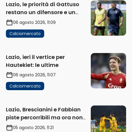
Lazio, le priorità di Gattuso
restano un difensore e un
centravanti: proposto Esposito
06 agosto 2026, 11:09
Calciomercato
Lazio, ieri il vertice per
Hautekiet: le ultime
06 agosto 2026, 11:07
Calciomercato
Lazio, Brescianini e Fabbian
piste percorribili ma ora non
sono la priorità
05 agosto 2026, 11:21