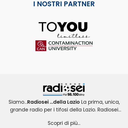
I NOSTRI PARTNER
ToYou
Contaminaction Universit
Radiosei 98.100 FM
Siamo…
Radiosei …della Lazio
La prima, unica,
grande radio per i tifosi della Lazio. Radiosei
Radiosei …della Lazio
nasce nel 2004 per i tifosi biancocelesti e
: un progetto esclusivo e
Scopri di più...
originale, che copre tutti gli eventi agonistici del
diventa immediatamente la loro VOCE.