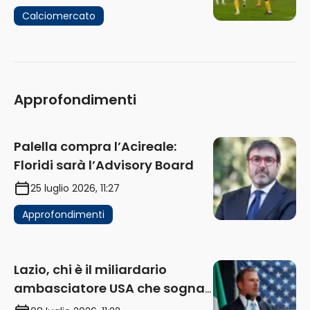
Calciomercato
Approfondimenti
Palella compra l’Acireale:
Floridi sarà l’Advisory Board
25 luglio 2026, 11:27
Approfondimenti
Lazio, chi è il miliardario
ambasciatore USA che sogna
di acquistare un club in Italia