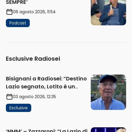
SEMPRE’
06 agosto 2026, 11:54
Podcast
Esclusive Radiosei
Bisignani a Radiosei: “Destino
Lazio segnato, Lotito è un
problema, la chiave sono
03 agosto 2026, 12:35
Flaminio e politica. La protesta
Esclusive
e gli interessi dei fondi”
(AUDIO)
‘NMM’ – Zazzaroni: “La Lazio di