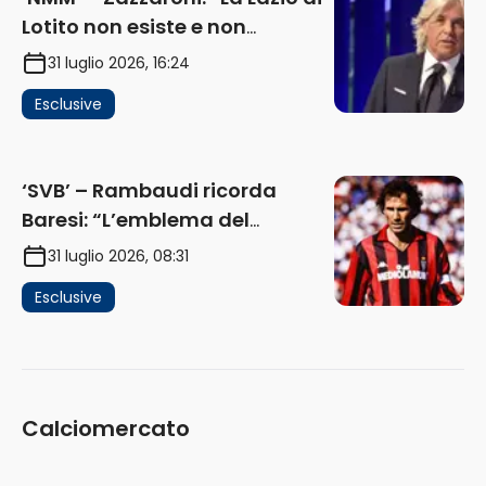
Lotito non esiste e non
funziona più. E’ ora di lasciare,
31 luglio 2026, 16:24
ma lui non ascolta. Pignataro?
Esclusive
Ho verificato…” (AUDIO)
‘SVB’ – Rambaudi ricorda
Baresi: “L’emblema del
difensore moderno completo.
31 luglio 2026, 08:31
Lui è il Milan” (AUDIO)
Esclusive
Calciomercato