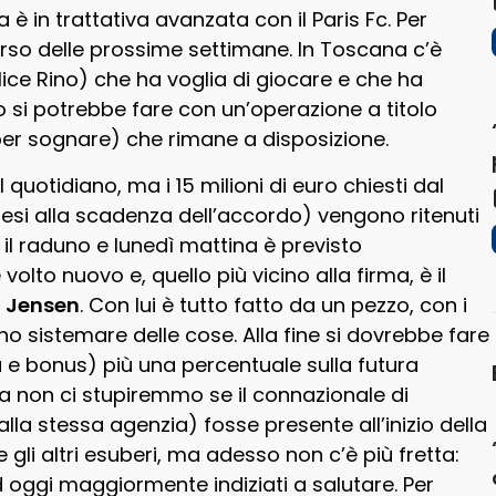
 è in trattativa avanzata con il Paris Fc. Per
orso delle prossime settimane. In Toscana c’è
ice Rino) che ha voglia di giocare e che ha
o si potrebbe fare con un’operazione a titolo
er sognare) che rimane a disposizione.
 quotidiano, ma i 15 milioni di euro chiesti dal
esi alla scadenza dell’accordo) vengono ritenuti
 il raduno e lunedì mattina è previsto
olto nuovo e, quello più vicino alla firma, è il
Jensen
. Con lui è tutto fatto da un pezzo, con i
o sistemare delle cose. Alla fine si dovrebbe fare
sa e bonus) più una percentuale sulla futura
a non ci stupiremmo se il connazionale di
lla stessa agenzia) fosse presente all’inizio della
li altri esuberi, ma adesso non c’è più fretta:
 ad oggi maggiormente indiziati a salutare. Per