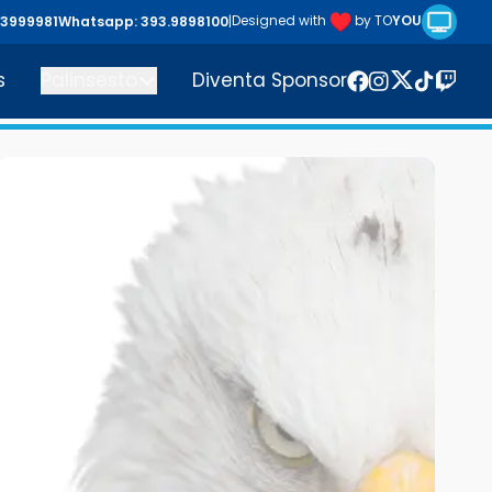
Riproduc
Designed with
by TO
YOU
43999981
Whatsapp: 393.9898100
|
s
Palinsesto
Diventa Sponsor
Twitter
Facebook
Instagram
TikTok
Twitc