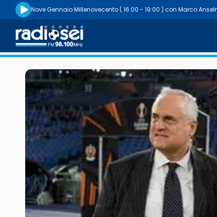
Riproduci la radio live
Nove Gennaio Millenovecento
( 16:00 - 19:00 )
con
Marco Ansel
Radiosei 98.100 FM