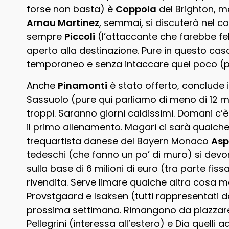
forse non basta) è
Coppola
del Brighton, ma
Arnau Martinez
, semmai, si discuterà nel c
sempre
Piccoli
(l’attaccante che farebbe fel
aperto alla destinazione. Pure in questo cas
temporaneo e senza intaccare quel poco (p
Anche
Pinamonti
è stato offerto, conclude il
Sassuolo (pure qui parliamo di meno di 12 m
troppi. Saranno giorni caldissimi. Domani c’è
il primo allenamento. Magari ci sarà qualche v
trequartista danese del Bayern Monaco
Asp
tedeschi (che fanno un po’ di muro) si devon
sulla base di 6 milioni di euro (tra parte fis
rivendita. Serve limare qualche altra cosa m
Provstgaard e Isaksen (tutti rappresentati da
prossima settimana. Rimangono da piazzare g
Pellegrini (interessa all’estero) e Dia quelli