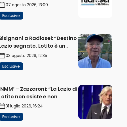
impatta sul mercato. Senza
07 agosto 2026, 13:00
investimenti non arrivano i
Esclusive
ricavi” (AUDIO)
Bisignani a Radiosei: “Destino
Lazio segnato, Lotito è un
problema, la chiave sono
03 agosto 2026, 12:35
Flaminio e politica. La
Esclusive
protesta e gli interessi dei
fondi” (AUDIO)
‘NMM’ – Zazzaroni: “La Lazio di
Lotito non esiste e non
funziona più. E’ ora di lasciare,
31 luglio 2026, 16:24
ma lui non ascolta.
Esclusive
Pignataro? Ho verificato…”