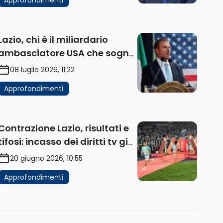
Lazio, chi è il miliardario
ambasciatore USA che sogna
di acquistare un club in Italia
08 luglio 2026, 11:22
Approfondimenti
Contrazione Lazio, risultati e
tifosi: incasso dei diritti tv già
in flessione
20 giugno 2026, 10:55
Approfondimenti