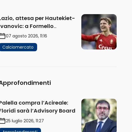
Lazio, attesa per Hautekiet-
Ivanovic: a Formello
attendono risposte
07 agosto 2026, 11:16
Calciomercato
Approfondimenti
Palella compra l’Acireale:
Floridi sarà l’Advisory Board
25 luglio 2026, 11:27
Approfondimenti