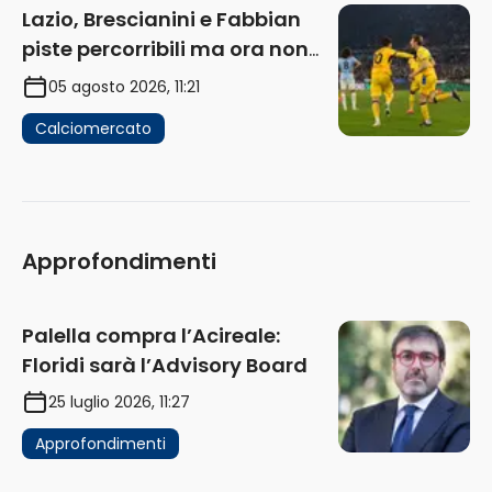
Lazio, Brescianini e Fabbian
piste percorribili ma ora non
sono la priorità
05 agosto 2026, 11:21
Calciomercato
Approfondimenti
Palella compra l’Acireale:
Floridi sarà l’Advisory Board
25 luglio 2026, 11:27
Approfondimenti