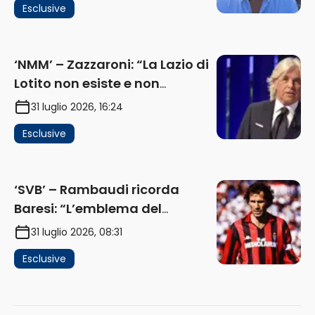
Esclusive
e gli interessi dei fondi”
(AUDIO)
‘NMM’ – Zazzaroni: “La Lazio di
Lotito non esiste e non
funziona più. E’ ora di lasciare,
31 luglio 2026, 16:24
ma lui non ascolta. Pignataro?
Esclusive
Ho verificato…” (AUDIO)
‘SVB’ – Rambaudi ricorda
Baresi: “L’emblema del
difensore moderno completo.
31 luglio 2026, 08:31
Lui è il Milan” (AUDIO)
Esclusive