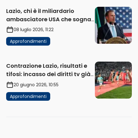
Lazio, chi è il miliardario
ambasciatore USA che sogna
di acquistare un club in Italia
08 luglio 2026, 11:22
Approfondimenti
Contrazione Lazio, risultati e
tifosi: incasso dei diritti tv già
in flessione
20 giugno 2026, 10:55
Approfondimenti