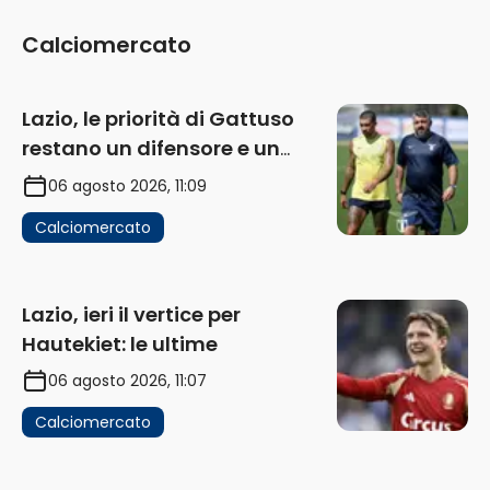
Calciomercato
Lazio, le priorità di Gattuso
restano un difensore e un
centravanti: proposto Esposito
06 agosto 2026, 11:09
Calciomercato
Lazio, ieri il vertice per
Hautekiet: le ultime
06 agosto 2026, 11:07
Calciomercato