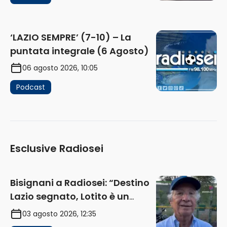
‘LAZIO SEMPRE’ (7-10) – La
puntata integrale (6 Agosto)
06 agosto 2026, 10:05
Podcast
Esclusive Radiosei
Bisignani a Radiosei: “Destino
Lazio segnato, Lotito è un
problema, la chiave sono
03 agosto 2026, 12:35
Flaminio e politica. La protesta