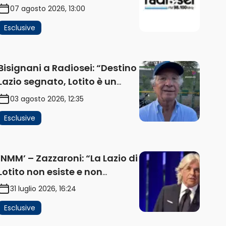
impatta sul mercato. Senza
07 agosto 2026, 13:00
investimenti non arrivano i
Esclusive
ricavi” (AUDIO)
Bisignani a Radiosei: “Destino
Lazio segnato, Lotito è un
problema, la chiave sono
03 agosto 2026, 12:35
Flaminio e politica. La
Esclusive
protesta e gli interessi dei
fondi” (AUDIO)
‘NMM’ – Zazzaroni: “La Lazio di
Lotito non esiste e non
funziona più. E’ ora di lasciare,
31 luglio 2026, 16:24
ma lui non ascolta.
Esclusive
Pignataro? Ho verificato…”