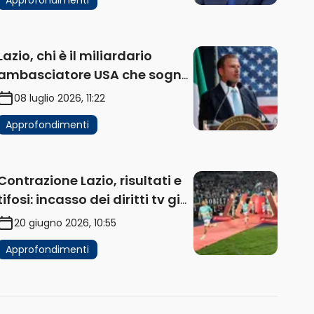
Lazio, chi è il miliardario
ambasciatore USA che sogna
di acquistare un club in Italia
08 luglio 2026, 11:22
Approfondimenti
Contrazione Lazio, risultati e
tifosi: incasso dei diritti tv già
in flessione
20 giugno 2026, 10:55
Approfondimenti