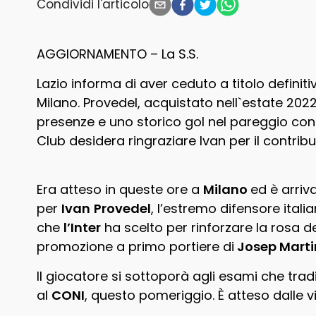
Condividi l'articolo
AGGIORNAMENTO – La S.S.
Lazio informa di aver ceduto a titolo definiti
Milano. Provedel, acquistato nell`estate 2022
presenze e uno storico gol nel pareggio cont
Club desidera ringraziare Ivan per il contribut
Era atteso in queste ore a
Milano
ed è arriv
per
Ivan
Provedel
, l’estremo difensore itali
che
l’Inter
ha scelto per rinforzare la rosa de
promozione a primo portiere di
Josep Marti
Il giocatore si sottoporà agli esami che tra
al
CONI
, questo pomeriggio. È atteso dalle vi