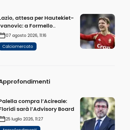
Lazio, attesa per Hautekiet-
Ivanovic: a Formello
attendono risposte
07 agosto 2026, 11:16
Calciomercato
Approfondimenti
Palella compra l’Acireale:
Floridi sarà l’Advisory Board
25 luglio 2026, 11:27
Approfondimenti