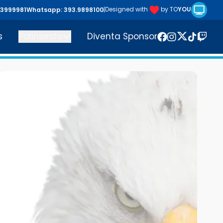
Riproduc
Designed with
by TO
YOU
43999981
Whatsapp: 393.9898100
|
s
Palinsesto
Diventa Sponsor
Twitter
Facebook
Instagram
TikTok
Twitc