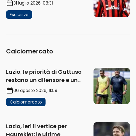
difensore moderno completo.
31 luglio 2026, 08:31
Lui è il Milan” (AUDIO)
Esclusive
Calciomercato
Lazio, le priorità di Gattuso
restano un difensore e un
centravanti: proposto Esposito
06 agosto 2026, 11:09
Calciomercato
Lazio, ieri il vertice per
Hautekiet: le ultime