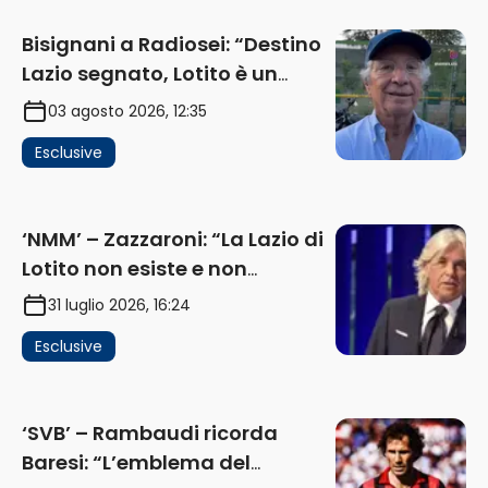
Bisignani a Radiosei: “Destino
Lazio segnato, Lotito è un
problema, la chiave sono
03 agosto 2026, 12:35
Flaminio e politica. La protesta
Esclusive
e gli interessi dei fondi”
(AUDIO)
‘NMM’ – Zazzaroni: “La Lazio di
Lotito non esiste e non
funziona più. E’ ora di lasciare,
31 luglio 2026, 16:24
ma lui non ascolta. Pignataro?
Esclusive
Ho verificato…” (AUDIO)
‘SVB’ – Rambaudi ricorda
Baresi: “L’emblema del