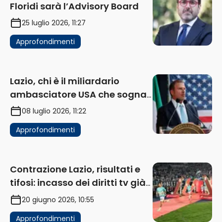
Floridi sarà l’Advisory Board
25 luglio 2026, 11:27
Approfondimenti
Lazio, chi è il miliardario
ambasciatore USA che sogna
di acquistare un club in Italia
08 luglio 2026, 11:22
Approfondimenti
Contrazione Lazio, risultati e
tifosi: incasso dei diritti tv già
in flessione
20 giugno 2026, 10:55
Approfondimenti