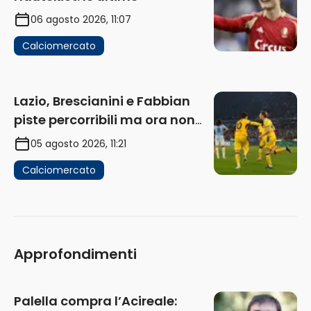
06 agosto 2026, 11:07
Calciomercato
Lazio, Brescianini e Fabbian
piste percorribili ma ora non
sono la priorità
05 agosto 2026, 11:21
Calciomercato
Approfondimenti
Palella compra l’Acireale: