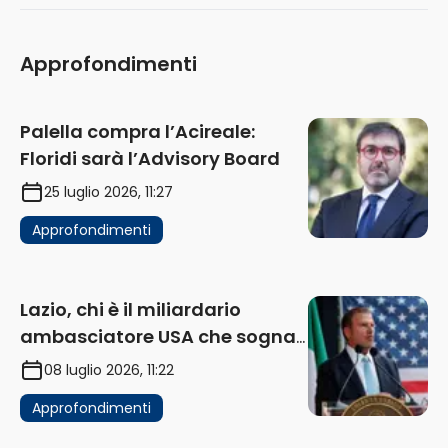
Approfondimenti
Palella compra l’Acireale:
Floridi sarà l’Advisory Board
25 luglio 2026, 11:27
Approfondimenti
Lazio, chi è il miliardario
ambasciatore USA che sogna
di acquistare un club in Italia
08 luglio 2026, 11:22
Approfondimenti