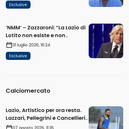
Esclusive
e gli interessi dei fondi”
(AUDIO)
‘NMM’ – Zazzaroni: “La Lazio di
Lotito non esiste e non
funziona più. E’ ora di lasciare,
31 luglio 2026, 16:24
ma lui non ascolta. Pignataro?
Esclusive
Ho verificato…” (AUDIO)
Calciomercato
Lazio, Artistico per ora resta.
Lazzari, Pellegrini e Cancellieri
in uscita
07 agosto 2026, 11:35