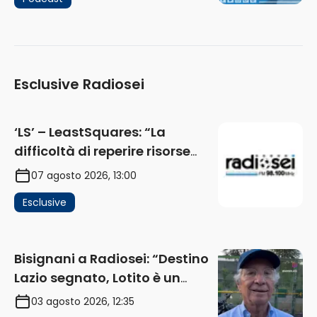
Esclusive Radiosei
‘LS’ – LeastSquares: “La
difficoltà di reperire risorse
impatta sul mercato. Senza
07 agosto 2026, 13:00
investimenti non arrivano i
Esclusive
ricavi” (AUDIO)
Bisignani a Radiosei: “Destino
Lazio segnato, Lotito è un
problema, la chiave sono
03 agosto 2026, 12:35
Flaminio e politica. La protesta