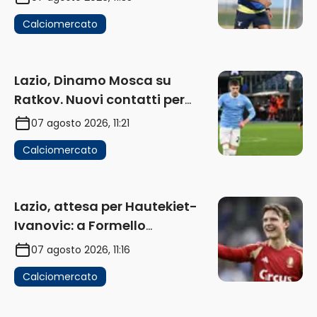
Calciomercato
Lazio, Dinamo Mosca su
Ratkov. Nuovi contatti per
Pinamonti
07 agosto 2026, 11:21
Calciomercato
Lazio, attesa per Hautekiet-
Ivanovic: a Formello
attendono risposte
07 agosto 2026, 11:16
Calciomercato