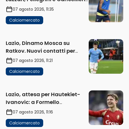
in uscita
07 agosto 2026, 11:35
Calciomercato
Lazio, Dinamo Mosca su
Ratkov. Nuovi contatti per
Pinamonti
07 agosto 2026, 11:21
Calciomercato
Lazio, attesa per Hautekiet-
Ivanovic: a Formello
attendono risposte
07 agosto 2026, 11:16
Calciomercato