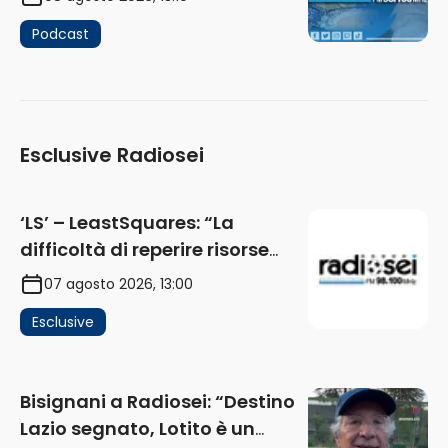
Podcast
Esclusive Radiosei
‘LS’ – LeastSquares: “La
difficoltà di reperire risorse
impatta sul mercato. Senza
07 agosto 2026, 13:00
investimenti non arrivano i
Esclusive
ricavi” (AUDIO)
Bisignani a Radiosei: “Destino
Lazio segnato, Lotito è un