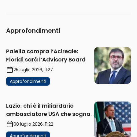
Approfondimenti
Palella compra l’Acireale:
Floridi sarà l’Advisory Board
25 luglio 2026, 11:27
Approfondimenti
Lazio, chi è il miliardario
ambasciatore USA che sogna
di acquistare un club in Italia
08 luglio 2026, 11:22
Approfondimenti