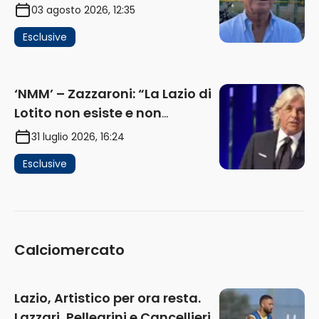
problema, la chiave sono
03 agosto 2026, 12:35
Flaminio e politica. La protesta
Esclusive
e gli interessi dei fondi”
(AUDIO)
‘NMM’ – Zazzaroni: “La Lazio di
Lotito non esiste e non
funziona più. E’ ora di lasciare,
31 luglio 2026, 16:24
ma lui non ascolta. Pignataro?
Esclusive
Ho verificato…” (AUDIO)
Calciomercato
Lazio, Artistico per ora resta.
Lazzari, Pellegrini e Cancellieri