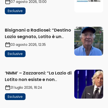
07 agosto 2026, 13:00
investimenti non arrivano i
Esclusive
ricavi” (AUDIO)
Bisignani a Radiosei: “Destino
Lazio segnato, Lotito è un
problema, la chiave sono
03 agosto 2026, 12:35
Flaminio e politica. La protesta
Esclusive
e gli interessi dei fondi”
(AUDIO)
‘NMM’ – Zazzaroni: “La Lazio di
Lotito non esiste e non
funziona più. E’ ora di lasciare,
31 luglio 2026, 16:24
ma lui non ascolta. Pignataro?
Esclusive
Ho verificato…” (AUDIO)