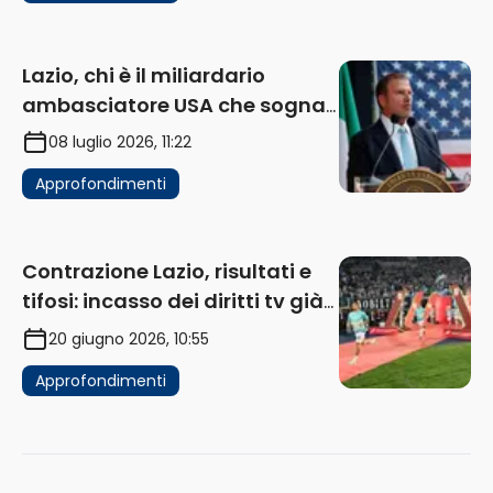
Lazio, chi è il miliardario
ambasciatore USA che sogna
di acquistare un club in Italia
08 luglio 2026, 11:22
Approfondimenti
Contrazione Lazio, risultati e
tifosi: incasso dei diritti tv già
in flessione
20 giugno 2026, 10:55
Approfondimenti