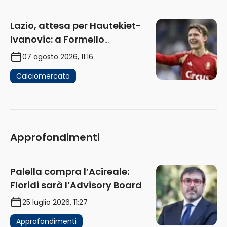
Lazio, attesa per Hautekiet-
Ivanovic: a Formello
attendono risposte
07 agosto 2026, 11:16
Calciomercato
Approfondimenti
Palella compra l’Acireale:
Floridi sarà l’Advisory Board
25 luglio 2026, 11:27
Approfondimenti