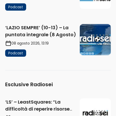
Podcast
‘LAZIO SEMPRE’ (10-13) – La
puntata integrale (8 Agosto)
08 agosto 2026, 13:19
Podcast
Esclusive Radiosei
‘LS’ – LeastSquares: “La
difficoltà di reperire risorse
impatta sul mercato. Senza