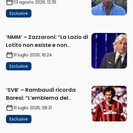
03 agosto 2026, 12:35
Flaminio e politica. La protesta
Esclusive
e gli interessi dei fondi”
(AUDIO)
‘NMM’ – Zazzaroni: “La Lazio di
Lotito non esiste e non
funziona più. E’ ora di lasciare,
31 luglio 2026, 16:24
ma lui non ascolta. Pignataro?
Esclusive
Ho verificato…” (AUDIO)
‘SVB’ – Rambaudi ricorda
Baresi: “L’emblema del
difensore moderno completo.
31 luglio 2026, 08:31
Lui è il Milan” (AUDIO)
Esclusive