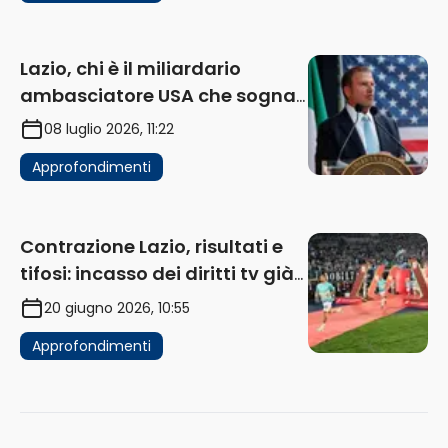
Lazio, chi è il miliardario
ambasciatore USA che sogna
di acquistare un club in Italia
08 luglio 2026, 11:22
Approfondimenti
Contrazione Lazio, risultati e
tifosi: incasso dei diritti tv già
in flessione
20 giugno 2026, 10:55
Approfondimenti