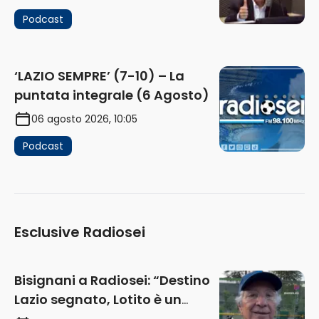
Podcast
‘LAZIO SEMPRE’ (7-10) – La
puntata integrale (6 Agosto)
06 agosto 2026, 10:05
Podcast
Esclusive Radiosei
Bisignani a Radiosei: “Destino
Lazio segnato, Lotito è un
problema, la chiave sono