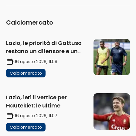
Calciomercato
Lazio, le priorità di Gattuso
restano un difensore e un
centravanti: proposto Esposito
06 agosto 2026, 11:09
Calciomercato
Lazio, ieri il vertice per
Hautekiet: le ultime
06 agosto 2026, 11:07
Calciomercato