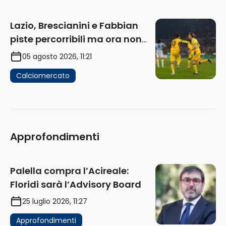
Lazio, Brescianini e Fabbian
piste percorribili ma ora non
sono la priorità
05 agosto 2026, 11:21
Calciomercato
Approfondimenti
Palella compra l’Acireale:
Floridi sarà l’Advisory Board
25 luglio 2026, 11:27
Approfondimenti