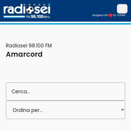
Apri i
Designed with
by TO
YOU
Radiosei 98.100 FM
Radiosei 98.100 FM
Amarcord